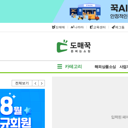
|
|
|
도매매
나까마
교육센터
에그돔
카테고리
해외상품소싱
사업
전체보기
입력된 페