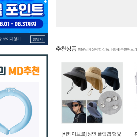
창 보이지않기
창닫기
추천상품
회원님이 선택한 상품과 함께 추천해드리
[비케이브로] 성인 플랩캡 햇빛