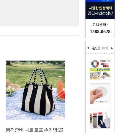
다양한 입점혜택
공급사입점상담
고객센터
1588-0628
광고
봄격준비 니트 로프 손가방 20