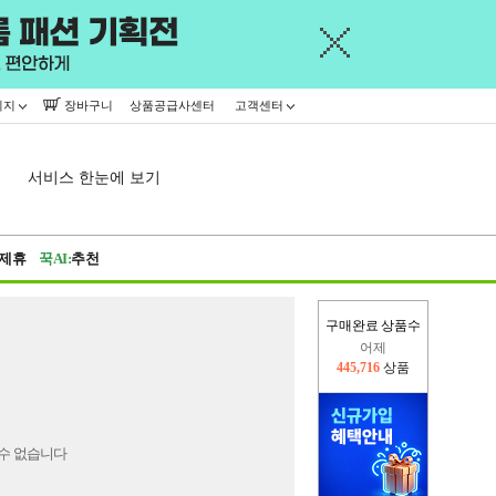
이지
장바구니
상품공급사센터
고객센터
서비스 한눈에 보기
제휴
꾹AI:
추천
구매완료 상품수
어제
445,716
상품
오늘(현재)
71,979
상품
수 없습니다