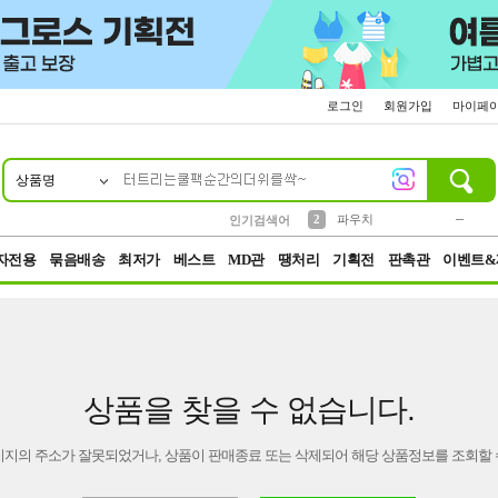
로그인
회원가입
마이페
상품명
10
1
4
5
6
7
8
9
키링
미니
말랑이
선풍기
가방
양말
짱구
텀블러
23
2
1
1
7
3
2
파우치
인기검색어
3
모자
자전용
묶음배송
최저가
베스트
MD관
땡처리
기획전
판촉관
이벤트&
상품을 찾을 수 없습니다.
이지의 주소가 잘못되었거나, 상품이 판매종료 또는 삭제되어 해당 상품정보를 조회할 