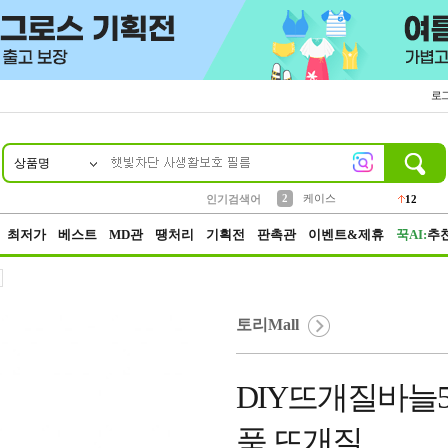
로
상품명
10
1
4
5
6
7
8
9
파우치
등산
벨트
실리콘
양말
모자
양산
여성패션
152
395
555
12
1
1
5
3
2
케이스
인기검색어
12
3
생수
454
최저가
베스트
MD관
땡처리
기획전
판촉관
이벤트&제휴
꾹AI:
추
토리Mall
DIY뜨개질바늘5
품 뜨개질