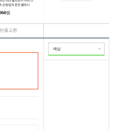
외선 차단 골프토시 야외 스
츠 손등덮게 운전 쿨토시
960
원
반품교환
색상