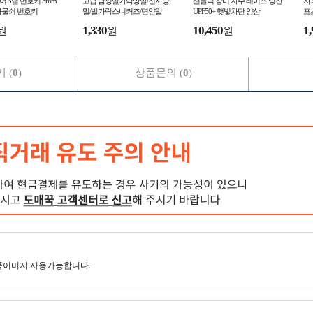
이어 3열 번호키 3mm
고급 남성발가락양말/신사양
선블럭 장미 자수 레이스 양산
자
자물쇠 번호키
말/발가락스니커즈/면양말
UPF50+ 햇빛차단 양산
포
1,330
10,450
1,
원
원
원
 (
0
)
상품문의 (
0
)
품이미지 사용가능합니다.