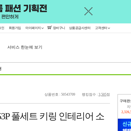
그인
회원가입
마이페이지
장바구니
상품공급사센터
고객센터
서비스 한눈에 보기
천
상품번호 : 50543709
랭킹점수 :
3,505
점
지
구매완
2,326
이
2,224
3P 풀세트 키링 인테리어 소