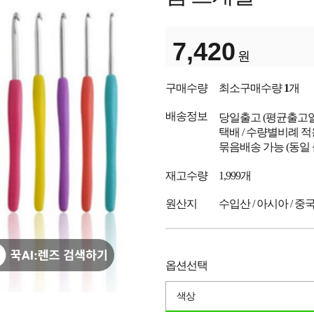
7,420
원
구매수량
최소구매수량
1
개
배송정보
당일출고
(평균출고
택배 / 수량별비례 적
묶음배송 가능 (동일
재고수량
1,999개
원산지
수입산 / 아시아 / 중
옵션선택
색상