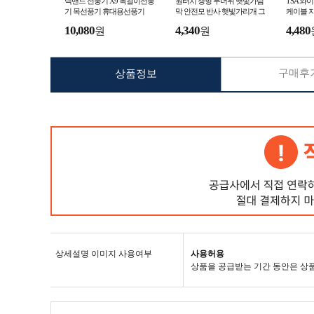
넥밴드 선풍기 X9 목걸이선풍
원터치 챙형 무더위 햇빛가림
TSA 와
기 목선풍기 휴대용선풍기
막 안전모 반사 햇빛가리개 그
케이블 
늘막
10,080
4,340
4,480
원
원
구매후기
상품정보
상세설명 이미지 사용여부
사용허용
상품을 공급받는 기간 동안은 상