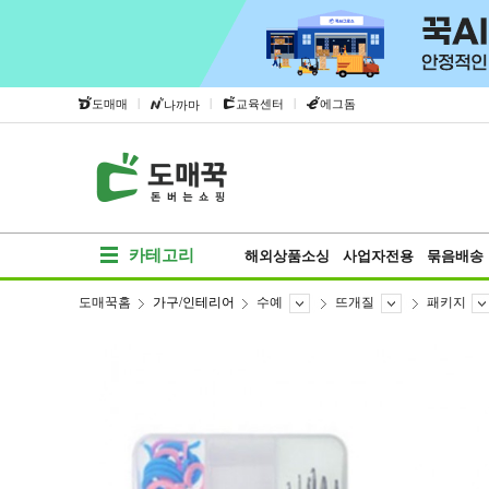
|
|
|
도매매
교육센터
에그돔
나까마
카테고리
해외상품소싱
사업자전용
묶음배송
도매꾹홈
가구/인테리어
수예
뜨개질
패키지