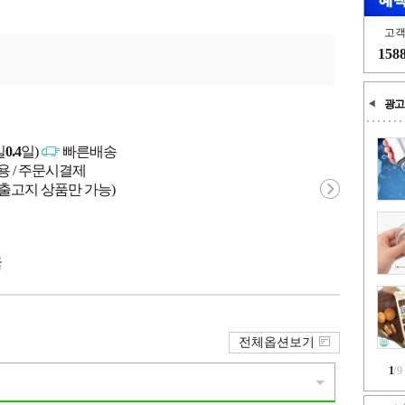
고
158
광고
일
0.4
일)
빠른배송
용 / 주문시결제
 출고지 상품만 가능)
국
전체옵션보기
1
/
9