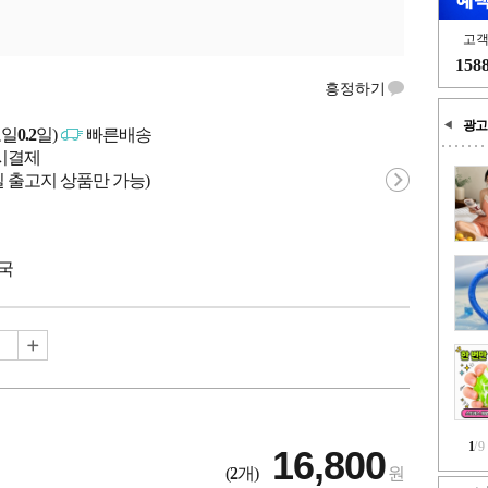
고
158
흥정하기
광고
고일
0.2
일)
빠른배송
문시결제
 출고지 상품만 가능)
중국
1
/
9
16,800
(
2
개)
원