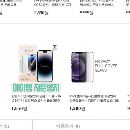
] Z폴드4/5/6/7/8
[후니케이스] 엑티몬 가정용
[후니케이스]아이폰 갤럭시
[
호 유리 필름
QC 3.0 충전기 (USB 포트) (C-T
맥세이프 투명 보호 케이스-
문
YPE) MON-QC-301-T2
사업자전용-
적
2,550
****
*
원
원
원
리
콘
탄탄 아이엠 지문방지 필름 아이폰17 16
[미라클]아이폰 사생활보호 지문방지
하
15 14 미니 프로 맥스 갤럭시 플립 S26 S
고품질 풀커버 강화유리 필름 벌크/개별
보
25 엣지 플러스 울트라
포장 아이폰17시리즈입고
1,650
1,200
9
원
원
 (
0
)
상품문의 (
0
)