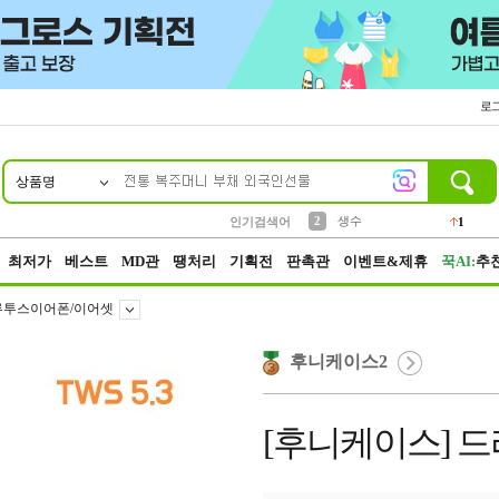
로
상품명
10
1
4
5
6
7
8
9
벨트
파우치
등산
실리콘
양말
여성패션
장갑
led
4
3
1
2
4
1
2
생수
인기검색어
1
3
케이스
1
최저가
베스트
MD관
땡처리
기획전
판촉관
이벤트&제휴
꾹AI:
추
루투스이어폰/이어셋
후니케이스2
[후니케이스] 드