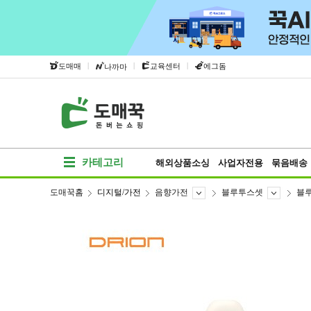
|
|
|
도매매
교육센터
에그돔
나까마
카테고리
해외상품소싱
사업자전용
묶음배송
도매꾹홈
디지털/가전
음향가전
블루투스셋
블