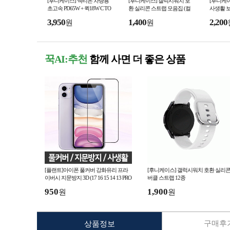
[후니케이스] 엑티몬 차량용
[후니케이스] 갤럭시워치 호
[후니케이스
초고속 PD65W + 퀵18W C TO
환 실리콘 스트랩 모음집 (컬
사생활 보
C 케이블
러별 다공성 버클스트랩)
3,950
1,400
2,200
원
원
꾹AI:추천
함께 사면 더 좋은 상품
[플랜트]아이폰 풀커버 강화유리 프라
[후니케이스] 갤럭시워치 호환 실리
이버시 지문방지 3D (17 16 15 14 13 PRO
버클 스트랩 12종
사생활보호 PRIVACY
950
1,900
원
원
구매후기
상품정보