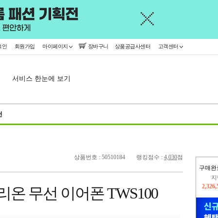
그인
회원가입
마이페이지
장바구니
상품공급사센터
고객센터
서비스 한눈에 보기
천
상품번호 : 50510184
랭킹점수 :
4,030
점
구매완
이
2,410
리온 무선 이어폰 TWS100
지
2,326