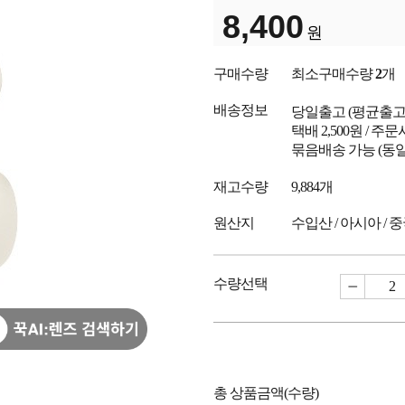
8,400
원
구매수량
최소구매수량
2
개
배송정보
당일출고
(평균출
택배 2,500원 / 주
묶음배송 가능 (동일
재고수량
9,884개
원산지
수입산 / 아시아 / 
수량선택
총 상품금액(수량)