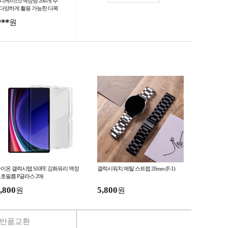
후니케이스] 색상당 200개 주
 다양하게 활용 가능한 다목
 나사고리 핸드폰 스트랩 고
***
원
 -사업자전용-
이온 갤럭시탭 S10FE 강화유리 액정
갤럭시워치 메탈 스트랩 20mm (F-1)
호필름 P글라스 2매
,800
5,800
원
원
반품교환