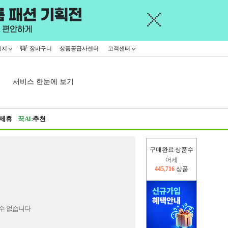
이지
장바구니
상품공급사센터
고객센터
서비스 한눈에 보기
제휴
꾹AI:
추천
구매완료 상품수
어제
445,716
상품
오늘(현재)
332,117
상품
수 없습니다