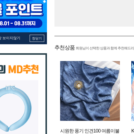
창 보이지않기
창닫기
추천상품
회원님이 선택한 상품과 함께 추천해드리
시원한 풍기 인견100 여름이불