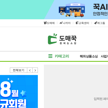
|
|
|
도매매
나까마
교육센터
에그돔
카테고리
해외상품소싱
사업
전체보기
입력된 페