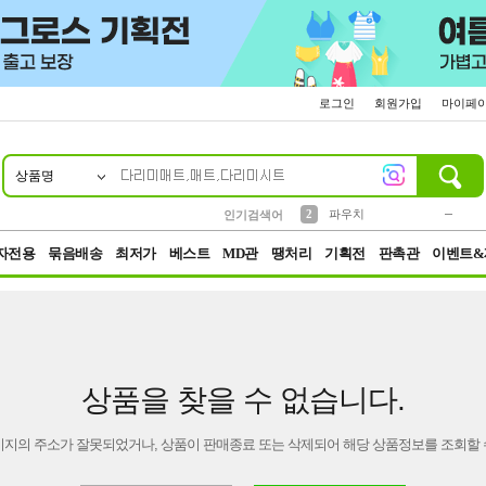
로그인
회원가입
마이페
상품명
10
1
4
5
6
7
8
9
키링
미니
말랑이
선풍기
가방
양말
짱구
텀블러
23
2
1
1
7
3
2
파우치
인기검색어
3
모자
자전용
묶음배송
최저가
베스트
MD관
땡처리
기획전
판촉관
이벤트&
상품을 찾을 수 없습니다.
이지의 주소가 잘못되었거나, 상품이 판매종료 또는 삭제되어 해당 상품정보를 조회할 