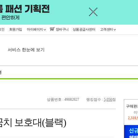
그인
회원가입
마이페이지
장바구니
상품공급사센터
고객센터
서비스 한눈에 보기
천
상품번호 : 49082827
랭킹점수 :
5,050
점
구매완
이
2,310
꿈치 보호대(블랙)
지
2,326