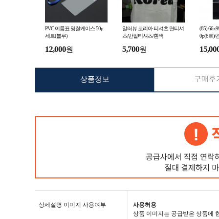
PVC 이름표 명찰케이스 50p
알러뷰 코리아 티셔츠 면티셔
(85) 6
세트(블루)
츠/반팔티셔츠/흰색
0p(8호)
12,000
5,700
15,00
원
원
구매후기
상품정보
상세설명 이미지 사용여부
사용허용
상품 이미지는 공급받은 상품에 