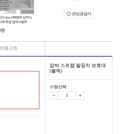
관심공급사
X25+4cm OPP봉투 접착식
리백 투명 접착식봉투
3
원
반품교환
압박 스트랩 팔꿈치 보호대
(블랙)
수량선택