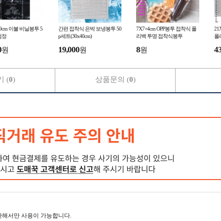
6x99cm 이불 비닐봉투 5
간편 접착식 은박 보냉봉투 50
7X7+4cm OPP봉투 접착식 폴
21
/검정
p세트(30x40cm)
리백 투명 접착식봉투
폴
0
19,000
8
4
원
원
원
 (
0
)
상품문의 (
0
)
한해서만 사용이 가능합니다.