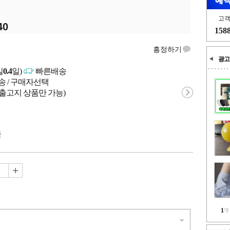
고
40
158
흥정하기
광고
일
0.4
일)
빠른배송
송 / 구매자선택
 출고지 상품만 가능)
국
1
/
9