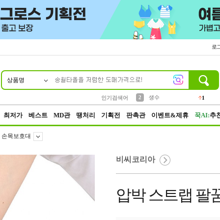
로
상품명
10
1
4
5
6
7
8
9
벨트
파우치
등산
실리콘
양말
여성패션
장갑
led
4
3
1
2
4
1
2
생수
인기검색어
1
3
케이스
1
최저가
베스트
MD관
땡처리
기획전
판촉관
이벤트&제휴
꾹AI:
추
손목보호대
비씨코리아
압박 스트랩 팔