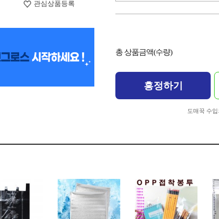
관심상품등록
총 상품금액(수량)
흥정하기
도매꾹 수입