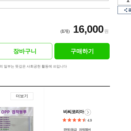
16,000
(
1
개)
원
장바구니
구매하기
의 일부는 뜻깊은 사회공헌 활동에 쓰입니다
더보기
비씨코리아
4.9
판매1등급
파워멤버