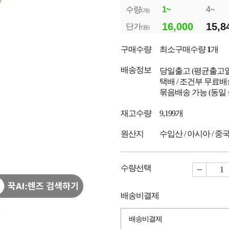
수량
1~
4~
(개)
16,000
15,8
단가
(원)
구매수량
최소구매수량
1
개
배송정보
당일출고
(평균출고
택배 / 조건부 무료배
묶음배송 가능 (동일
재고수량
9,199개
원산지
수입산 / 아시아 / 중
수량선택
배송비결제
배송비결제