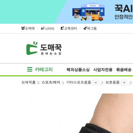
|
|
|
도매매
교육센터
에그돔
나까마
카테고리
해외상품소싱
사업자전용
묶음배송
도매꾹홈
스포츠/레저
기타스포츠용품
보호용품