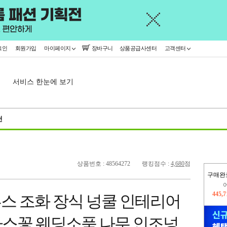
그인
회원가입
마이페이지
장바구니
상품공급사센터
고객센터
서비스 한눈에 보기
천
상품번호 : 48564272
랭킹점수 :
4,680
점
구매완
오늘
16,4
립투스 조화 장식 넝쿨 인테리어
445,
스꽃 웨딩소품 나무 인조넝