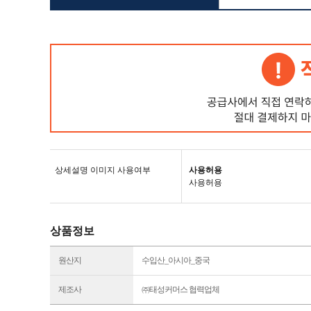
상세설명 이미지 사용여부
사용허용
사용허용
상품정보
원산지
수입산_아시아_중국
제조사
㈜태성커머스 협력업체