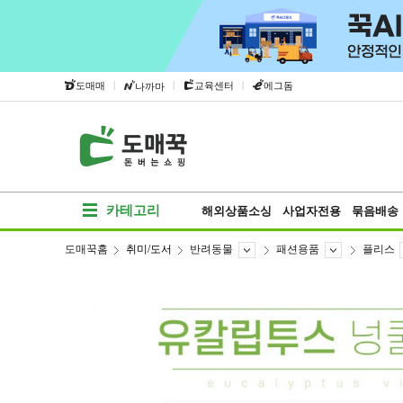
|
|
|
도매매
교육센터
에그돔
나까마
카테고리
해외상품소싱
사업자전용
묶음배송
도매꾹홈
취미/도서
반려동물
패션용품
플리스