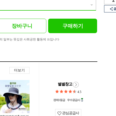
장바구니
구매하기
의 일부는 뜻깊은 사회공헌 활동에 쓰입니다
더보기
별별창고
4.5
판매1등급
우수공급사
관심공급사