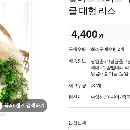
쿨 대형 리스
4,400
원
구매수량
최소구매수량
2
개
배송정보
당일출고
(평균출고
택배 / 수량별비례 적
묶음배송 가능 (동일
재고수량
482개
원산지
수입산 / 아시아 / 중
옵션선택