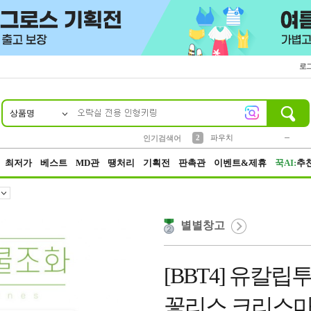
로
상품명
10
1
4
5
6
7
8
9
키링
미니
말랑이
선풍기
가방
양말
짱구
텀블러
23
2
1
1
7
3
2
파우치
인기검색어
3
모자
최저가
베스트
MD관
땡처리
기획전
판촉관
이벤트&제휴
꾹AI:
추
별별창고
[BBT4] 유칼
꽃리스 크리스마