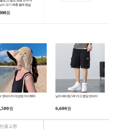
별별창고] 벌초 방충 모자 여
 낚시 모기 해충 벌레 챙넓
 군용 농사 밭일 나들이 캠
300
원
 양봉 그늘막
V 썬바이저 여성벙거지 B005
남자 레터링 5부 카고 밴딩 반바지
,500
6,600
원
원
반품교환