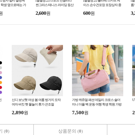
] 남자 멀티 슬링백
[별별창고] 스포츠 선글라스
[별별창고] 플라워 스카프 케
[
 학생 옆으로매는 가
썬그라스 테니스 라이딩 등산
이스 손수건포장 포장상자 종
름
 30대 여행용 핸드폰
러닝 골프 자전거 고글
이케이스 선물 답례품
은
2,600
600
3,
원
원
원
으로매는
핑
인
신디 보닛햇 여성 봄 여름 벙거지 모자
가방 캐쥬얼 패션 데일리 크로스 숄더
U
여자 버킷 햇 물놀이 휴가 끈조절
미니 더플 백 운동 여행 학생 학원 가방
2,890
7,500
2
원
원
 (
0
)
상품문의 (
0
)