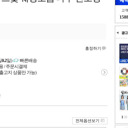
고
158
광고
흥정하기
일
0.2
일)
빠른배송
용 / 주문시결제
 출고지 상품만 가능)
국
1
/
10
전체옵션보기