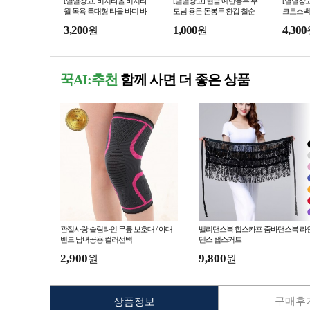
[별별창고] 비치타올 비치타
[별별창고] 현금 예단봉투 부
[별별창고
월 목욕 특대형 타올 바디 바
모님 용돈 돈봉투 환갑 칠순
크로스백
스 대형 수건 큰수건 샤워 바
팔순 잔치 이벤트 예단비 봉채
방 크로스
3,200
1,000
4,300
원
원
디타월
비
어깨 앞
꾹AI:추천
함께 사면 더 좋은 상품
관절사랑 슬림라인 무릎 보호대 / 아대
밸리댄스복 힙스카프 줌바댄스복 라
밴드 남녀공용 컬러선택
댄스 랩스커트
2,900
9,800
원
원
구매후기
상품정보