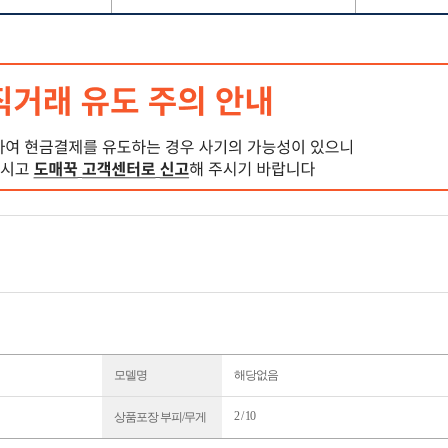
모델명
해당없음
2 / 10
상품포장 부피/무게