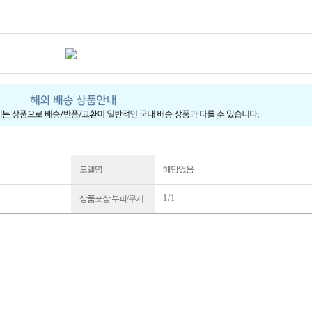
모델명
해당없음
1 / 1
상품포장 부피/무게