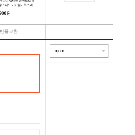
024 신상 실리콘 손목보호대
우스패드 미끄럼마우스패
 손목패드 마우스패드
900
원
반품교환
option