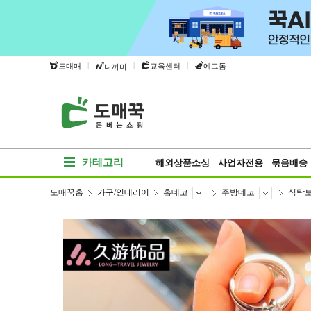
|
|
|
도매매
교육센터
에그돔
나까마
카테고리
해외상품소싱
사업자전용
묶음배송
도매꾹홈
가구/인테리어
홈데코
주방데코
식탁