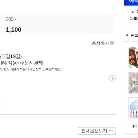
고
158
200~
1,100
광고
흥정하기
출고일
1.9
일)
비례 적용 / 주문시결제
(에스크로)가 적용되니 안심하고 주문하세요
국
1
/
9
전체옵션보기