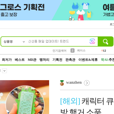
로
상품명
10
1
4
5
6
7
8
9
파우치
등산
벨트
실리콘
양말
모자
양산
여성패션
152
395
555
12
1
1
5
3
2
케이스
인기검색어
12
3
생수
454
최저가
베스트
MD관
땡처리
기획전
판촉관
이벤트&제휴
꾹AI:
추
보
wanzhen
[해외]
캐릭터 큐
방 행거 소품