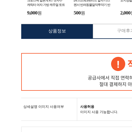
크로스백 일본계 KT 캣자수
[PETLEAD]펫리드 알약 디스
오지양말
캐릭터 여자 가방 캐주얼 토트
펜서 반려동물알약투약기 반
백
려동물알약주사기 애견실리
9,000
500
2,000
원
원
콘노즐주사기 집사필수품
구매후기
상품정보
상세설명 이미지 사용여부
사용허용
이미지 사용 가능합니다.