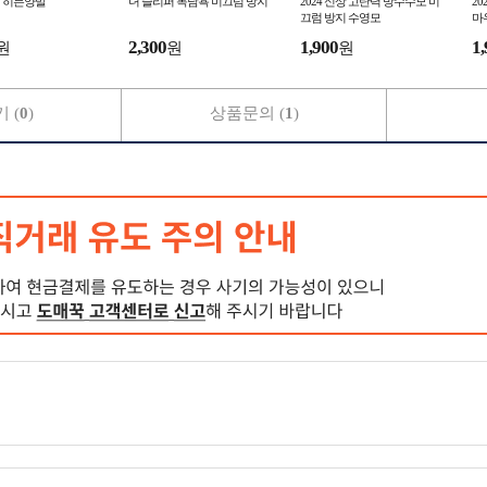
 히든양말
녀 슬리퍼 목남욕 미끄럼 방지
2024 신상 고탄력 방수수모 미
2
끄럼 방지 수영모
마
드
2,300
1,900
1,
원
원
원
 (
0
)
상품문의 (
1
)