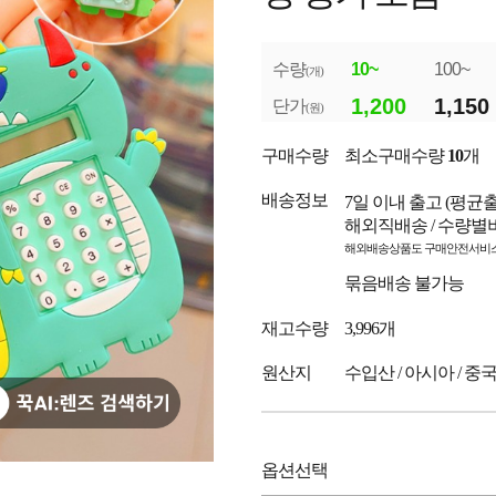
수량
10~
100~
(개)
1,200
1,150
단가
(원)
구매수량
최소구매수량
10
개
배송정보
7일 이내 출고
(평균
해외직배송 / 수량별
해외배송상품도 구매안전서비스
묶음배송 불가능
재고수량
3,996개
원산지
수입산 / 아시아 / 중
옵션선택