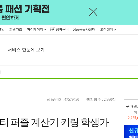
그인
회원가입
마이페이지
장바구니
상품공급사센터
고객센터
서비스 한눈에 보기
천
상품번호 : 47579430
랭킹점수 :
2,980
점
구매완
이
2,225
티 퍼즐 계산기 키링 학생가
지
2,326