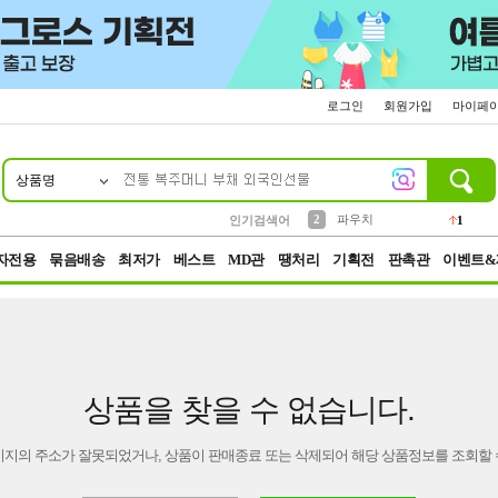
로그인
회원가입
마이페
상품명
10
1
4
5
6
7
8
9
키링
선풍기
말랑이
키캡
텀블러
가방
양말
양산
1
1
5
2
2
2
파우치
인기검색어
1
3
모자
2
자전용
묶음배송
최저가
베스트
MD관
땡처리
기획전
판촉관
이벤트&
상품을 찾을 수 없습니다.
이지의 주소가 잘못되었거나, 상품이 판매종료 또는 삭제되어 해당 상품정보를 조회할 