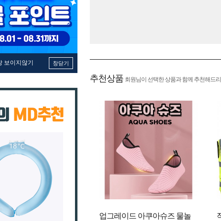
창 보이지않기
창닫기
추천상품
회원님이 선택한 상품과 함께 추천해드리
업그레이드 아쿠아슈즈 물놀