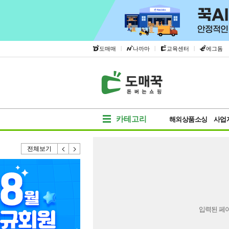
|
|
|
도매매
나까마
교육센터
에그돔
카테고리
해외상품소싱
사업
전체보기
입력된 페