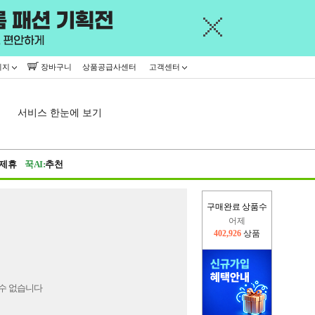
이지
장바구니
상품공급사센터
고객센터
서비스 한눈에 보기
제휴
꾹AI:
추천
구매완료 상품수
어제
402,926
상품
오늘(현재)
441,478
상품
수 없습니다