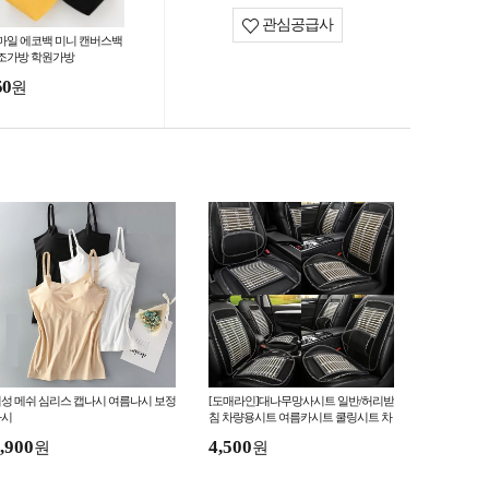
관심공급사
마일 에코백 미니 캔버스백
조가방 학원가방
50
원
성 메쉬 심리스 캡나시 여름나시 보정
[도매라인]대나무망사시트 일반/허리받
나시
침 차량용시트 여름카시트 쿨링시트 차
량용커버
,900
4,500
원
원