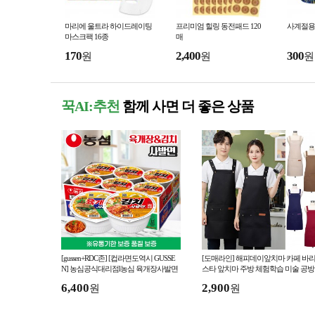
마리에 울트라 하이드레이팅
프리미엄 힐링 동전패드 120
사계절용
마스크팩 16종
매
170
2,400
300
원
원
원
꾹AI:추천
함께 사면 더 좋은 상품
[gussen+RDC존] [컵라면도역시 GUSSE
[도매라인] 해피데이앞치마 카페 바
N] 농심공식대리점l농심 육개장사발면
스타 앞치마 주방 체험학습 미술 공방
6입 l 유통기한품질보증 컵라면
어린이집 유치원 앞치마
6,400
2,900
원
원