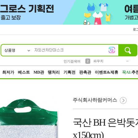
로
상품명
10
1
4
5
6
7
8
9
키링
미니
말랑이
선풍기
가방
양말
짱구
텀블러
23
2
1
1
7
3
2
파우치
인기검색어
3
모자
최저가
베스트
MD관
땡처리
기획전
판촉관
이벤트&제휴
꾹AI:
추
주식회사하람커머스
국산 BH 은박돗
x150cm)