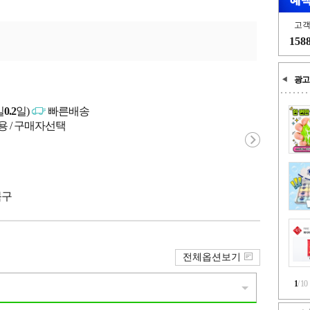
고
158
광고
일
0.2
일)
빠른배송
용 / 구매자선택
북구
전체옵션보기
1
/
10