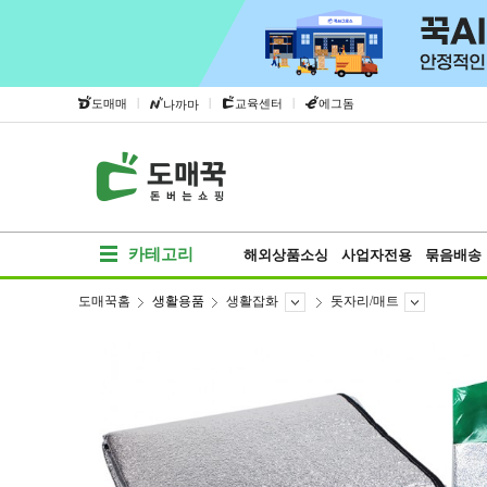
|
|
|
도매매
교육센터
에그돔
나까마
카테고리
해외상품소싱
사업자전용
묶음배송
도매꾹홈
생활용품
생활잡화
돗자리/매트