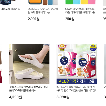
 다용도 멀티스카프
맥세이프 가죽 카드지갑 강력
때밀이 때수건 때타월 이태리
스
한자력 인쇄제작가능
타월 이태리타올 때밀이타올
보
2,000
250
9
원
원
리
경량소프트푹신쪼리 경량쪼리 키높이
[SH+DC존] [특별판출시] [국내생산 판
여
쪼리5CM 플리플랍 슬리퍼
매1위] 강추 우리집브랜드 화장지 3겹1
2롤 레드 재구매율1위 휴지
4,500
3,990
3
원
원