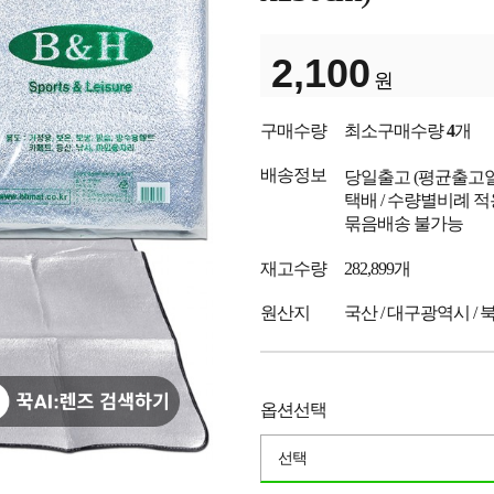
2,100
원
구매수량
최소구매수량
4
개
배송정보
당일출고
(평균출고
택배 / 수량별비례 적
묶음배송 불가능
재고수량
282,899개
원산지
국산 / 대구광역시 / 
옵션선택
선택