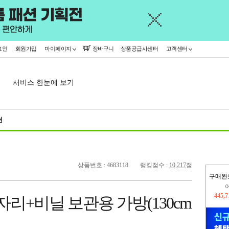
그인
회원가입
마이페이지
장바구니
상품공급사센터
고객센터
서비스 한눈에 보기
천
상품번호 : 4683118
랭킹점수 :
10,217
점
구매완
오늘
15,7
자리+비닐 보관용 가방(130cm
445,