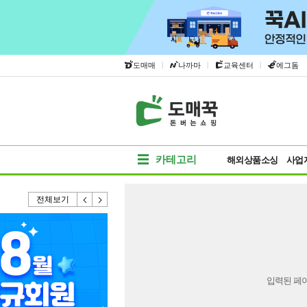
|
|
|
도매매
나까마
교육센터
에그돔
카테고리
해외상품소싱
사업
전체보기
입력된 페