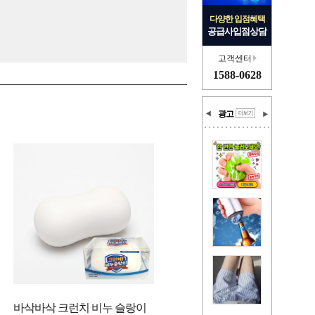
다양한 입점혜택
공급사입점상담
고객센터
1588-0628
광고
바삭바삭 크런치 비누 슬랑이