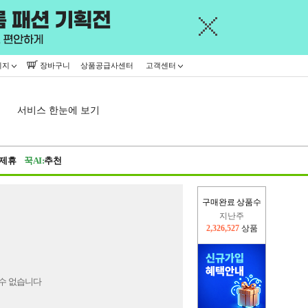
이지
장바구니
상품공급사센터
고객센터
서비스 한눈에 보기
제휴
꾹AI:
추천
구매완료 상품수
지난주
2,326,527
상품
이번주
2,223,246
상품
수 없습니다