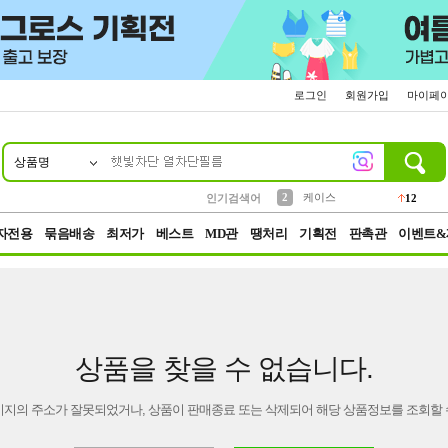
로그인
회원가입
마이페
상품명
10
1
4
5
6
7
8
9
파우치
등산
벨트
실리콘
양말
모자
양산
여성패션
152
395
555
12
1
1
5
3
2
케이스
인기검색어
12
3
생수
454
자전용
묶음배송
최저가
베스트
MD관
땡처리
기획전
판촉관
이벤트&
상품을 찾을 수 없습니다.
이지의 주소가 잘못되었거나, 상품이 판매종료 또는 삭제되어 해당 상품정보를 조회할 