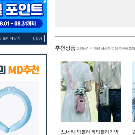
창 보이지않기
창닫기
추천상품
회원님이 선택한 상품과 함께 추천해드리
[노네타] 텀블러백 텀블러가방