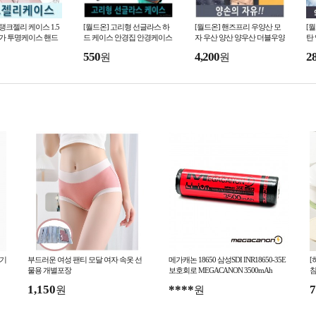
 탱크젤리 케이스 1.5
[월드온] 고리형 선글라스 하
[월드온] 핸즈프리 우양산 모
[
일가 투명케이스 핸드
드 케이스 안경집 안경케이스
자 우산 양산 양우산 더블우양
탄
S26 아이폰18 아이
지퍼형 안경파우치 걸이 휴대
산 소형 대형
6
550
4,200
2
원
원
 S25 A17
용 안경백 안경통보
갤
치기
부드러운 여성 팬티 모달 여자 속옷 선
메가캐논 18650 삼성SDI INR18650-35E
[
물용 개별포장
보호회로 MEGACANON 3500mAh
침
1,150
****
7
원
원