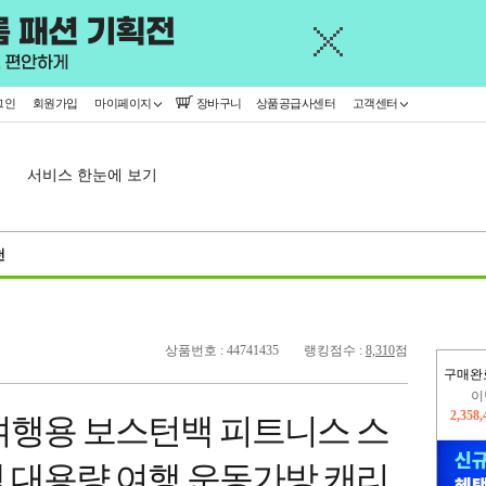
그인
회원가입
마이페이지
장바구니
상품공급사센터
고객센터
서비스 한눈에 보기
천
상품번호 : 44741435
랭킹점수 :
8,310
점
구매완
지
2,326
여행용 보스턴백 피트니스 스
이
2,358
 대용량 여행 운동가방 캐리