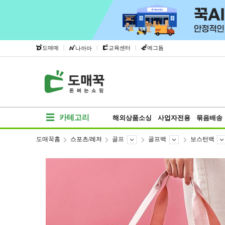
|
|
|
도매매
교육센터
에그돔
나까마
카테고리
해외상품소싱
사업자전용
묶음배송
도매꾹홈
스포츠/레저
골프
골프백
보스턴백