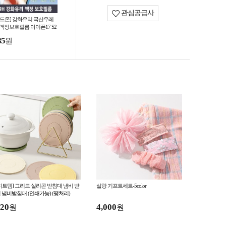
관심공급사
월드온] 강화유리 국산우레
 액정보호필름 아이폰17 S2
 S25 필름 방탄필름 보호필름
85
원
럭시 아이폰
히트템] 그리드 실리콘 받침대 냄비 받
살랑 기프트세트-5color
 냄비받침대 (인쇄가능) (땡처리)
20
4,000
원
원