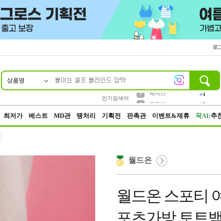
로
상품명
10
1
2
3
6
7
8
9
벨트
생수
케이스
실리콘
양말
여성패션
장갑
led
4
1
1
2
4
1
4
파우치
인기검색어
3
5
등산
1
최저가
베스트
MD관
땡처리
기획전
판촉관
이벤트&제휴
꾹AI:
추
월드온
월드온 스포티 
포츠가방 토트백