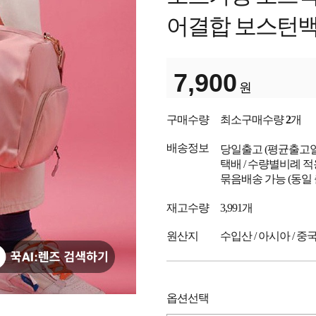
어결합 보스턴
7,900
원
구매수량
최소구매수량
2
개
배송정보
당일출고
(평균출고
택배 / 수량별비례 적
묶음배송 가능 (동일
재고수량
3,991개
원산지
수입산 / 아시아 / 중
옵션선택