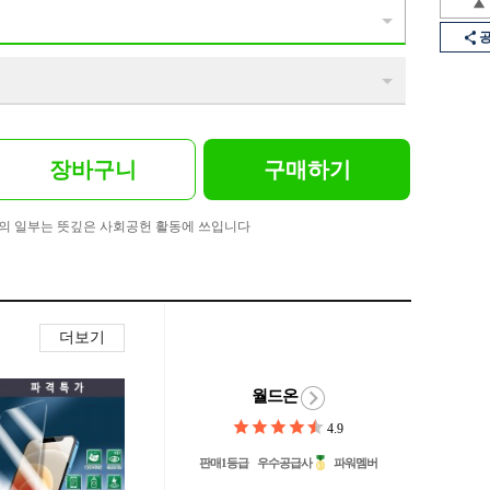
장바구니
구매하기
의 일부는 뜻깊은 사회공헌 활동에 쓰입니다
더보기
월드온
4.9
판매1등급
우수공급사
파워멤버