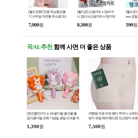
[월드온]KC인증 탁상용선풍
[월드온] 쇼핑카트 시장바구
[월드온]
기 사무실 자연풍 무소음 5단
니 접이식쇼핑카트 시장카트
mm 균
풍량조절 미니선풍기 휴대용
2중손잡이 장바구니 컬러풀
폰케이스 
7,900
8,300
590
원
원
원
선풍기 Q3
스트라이프 땡땡이 라
폰17 S25E
꾹AI:추천
함께 사면 더 좋은 상품
[큰손할인] 미니니트꽃다발 꽃선물 졸
여행용 여권 지퍼 팬티 주머니 소매
업식꽃다발 조화 기념일 생일 뜨개꽃 작
방지 유럽 해외 핸드폰 도난방지 속옷
은꽃다발
준비물
1,390
7,300
원
원