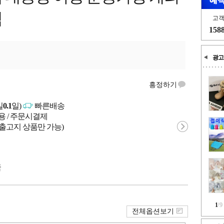
백
고
158
광고
흥정하기
일
0.1
일)
빠른배송
용 / 주문시결제
 출고지 상품만 가능)
국
1
/
9
전체옵션보기