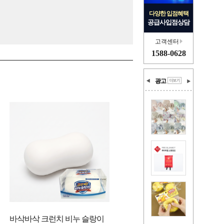
다양한 입점혜택
공급사입점상담
고객센터
1588-0628
광고
바삭바삭 크런치 비누 슬랑이