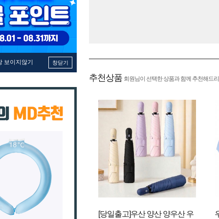
창 보이지않기
창닫기
추천상품
회원님이 선택한 상품과 함께 추천해드리
[당일출고]우산 양산 양우산 우