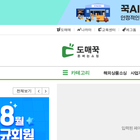
|
|
|
도매매
나까마
교육센터
에그돔
카테고리
해외상품소싱
사업
전체보기
입력된 페