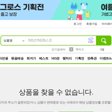
로그인
회원가입
마이페
상품명
10
1
4
5
6
7
8
9
파우치
등산
벨트
실리콘
양말
모자
양산
여성패션
152
395
555
12
1
1
5
3
2
케이스
인기검색어
12
3
생수
454
자전용
묶음배송
최저가
베스트
MD관
땡처리
기획전
판촉관
이벤트&
상품을 찾을 수 없습니다.
이지의 주소가 잘못되었거나, 상품이 판매종료 또는 삭제되어 해당 상품정보를 조회할 