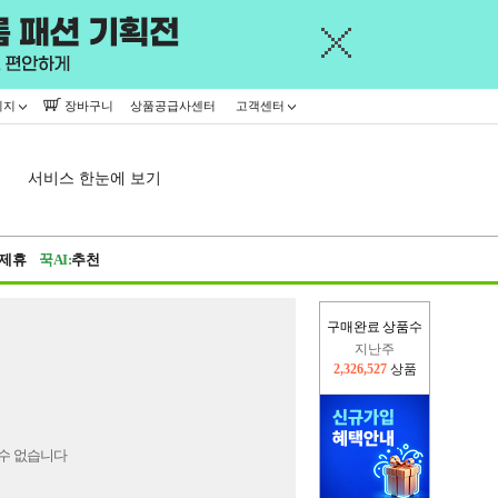
이지
장바구니
상품공급사센터
고객센터
서비스 한눈에 보기
제휴
꾹AI:
추천
구매완료 상품수
지난주
2,326,527
상품
이번주
2,289,807
상품
수 없습니다