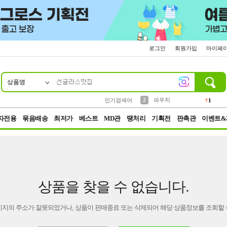
로그인
회원가입
마이페
상품명
10
1
4
5
6
7
8
9
키링
선풍기
말랑이
키캡
텀블러
가방
양말
양산
1
1
5
2
2
2
파우치
인기검색어
1
3
모자
2
자전용
묶음배송
최저가
베스트
MD관
땡처리
기획전
판촉관
이벤트&
상품을 찾을 수 없습니다.
이지의 주소가 잘못되었거나, 상품이 판매종료 또는 삭제되어 해당 상품정보를 조회할 