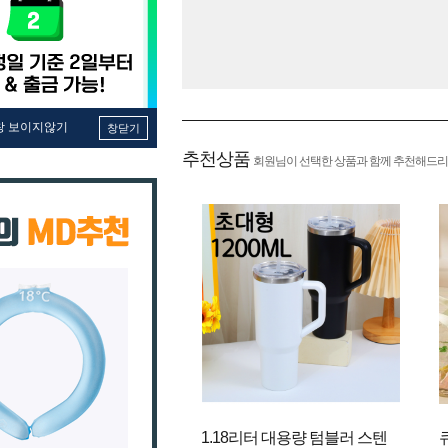
창 보이지않기
창닫기
추천상품
회원님이 선택한 상품과 함께 추천해드리
1.18리터 대용량 텀블러 스텐