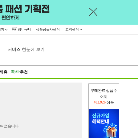
이지
장바구니
상품공급사센터
고객센터
서비스 한눈에 보기
제휴
꾹AI:
추천
구매완료 상품수
어제
402,926
상품
오늘(현재)
439,517
상품
수 없습니다