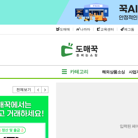
|
|
|
도매매
나까마
교육센터
에그돔
카테고리
해외상품소싱
사업
전체보기
입력된 페