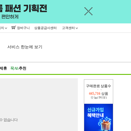
이지
장바구니
상품공급사센터
고객센터
서비스 한눈에 보기
제휴
꾹AI:
추천
어제
구매완료 상품수
445,716
상품
오늘(현재)
22,869
상품
수 없습니다