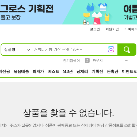
로그인
회원가입
마이페
상품명
10
1
4
5
6
7
8
9
키링
미니
말랑이
선풍기
가방
양말
짱구
텀블러
23
2
1
1
7
3
2
파우치
인기검색어
3
모자
자전용
묶음배송
최저가
베스트
MD관
땡처리
기획전
판촉관
이벤트&
상품을 찾을 수 없습니다.
이지의 주소가 잘못되었거나, 상품이 판매종료 또는 삭제되어 해당 상품정보를 조회할 