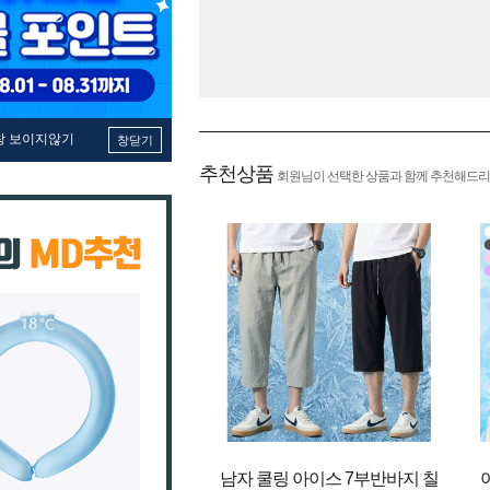
창 보이지않기
창닫기
추천상품
회원님이 선택한 상품과 함께 추천해드리
남자 쿨링 아이스 7부반바지 칠