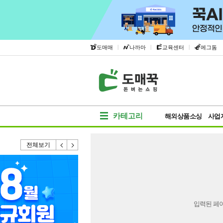
|
|
|
도매매
나까마
교육센터
에그돔
카테고리
해외상품소싱
사업
전체보기
입력된 페