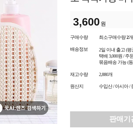
3,600
원
구매수량
최소구매수량
2
개
배송정보
2일 이내 출고
(
택배 3,000원 /
묶음배송 가능 (동
재고수량
2,880개
원산지
수입산 / 아시아 /
판매기