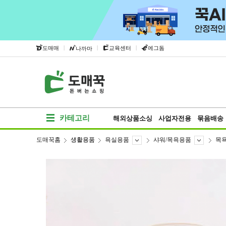
|
|
|
도매매
교육센터
에그돔
나까마
카테고리
해외상품소싱
사업자전용
묶음배송
도매꾹홈
생활용품
욕실용품
샤워/목욕용품
목