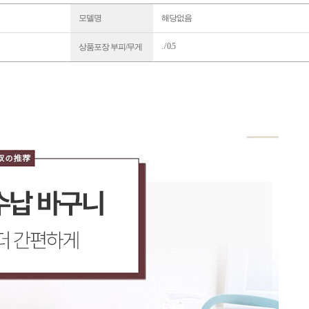
모델명
해당없음
. / 0.5
상품포장 부피/무게