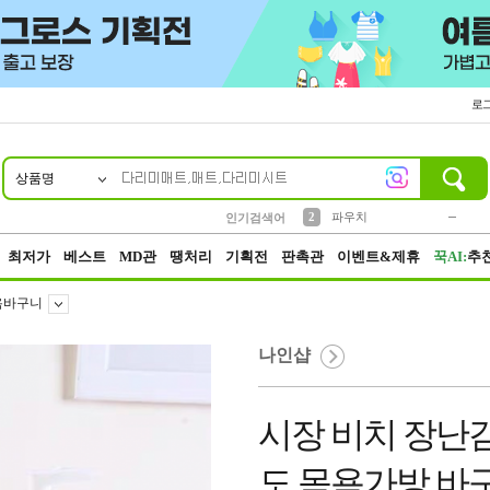
로
상품명
10
1
4
5
6
7
8
9
키링
미니
말랑이
선풍기
가방
양말
짱구
텀블러
23
2
1
1
7
3
2
파우치
인기검색어
3
모자
최저가
베스트
MD관
땡처리
기획전
판촉관
이벤트&제휴
꾹AI:
추
욕바구니
나인샵
시장 비치 장난
도 목욕가방 바