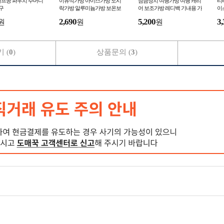
골프공 파우치 주머니
이유식가방 아이스가방 도시
잠금장치 여행가방 여행 캐리
티
구
락가방 알루미늄가방 보온보
어 보조가방 레디백 기내용 가
이
냉백 쿨백 출근밥가방 런치백
방
선
2,690
5,200
3,
원
원
원
소풍 도시락가방
 (
0
)
상품문의 (
3
)