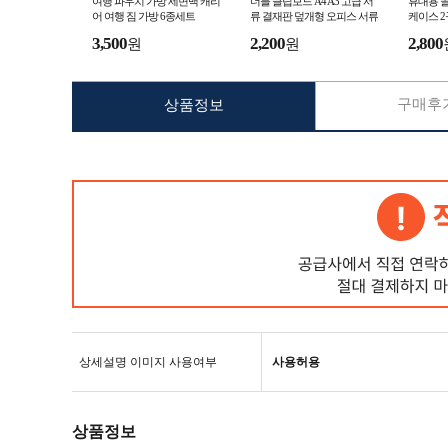
여행 파우치 가방 세면백 캐리
더블 클립보드 A4 A3 고급 서
휴대용 
어 여행 짐 가방 6종세트
류 결재판 덮개형 오피스 서류
케이스 2
철 바인더
3,500
2,200
2,800
원
원
구매후기
상품정보
상세설명 이미지 사용여부
사용허용
상품정보