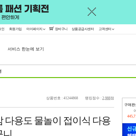
그인
회원가입
마이페이지
장바구니
상품공급사센터
고객센터
서비스 한눈에 보기
천
상품번호 : 41244868
랭킹점수 :
2,988
점
구매완
오늘
215,
감 다용도 물놀이 접이식 다용
445,
구니