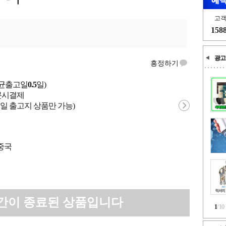
고
158
광고
흥정하기
평균출고일
0.5
일)
 주문시결제
일 출고지 상품만 가능)
 중국
간이 종료된 상품입니다
1
/
10