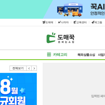
|
|
|
도매매
나까마
교육센터
에그돔
카테고리
해외상품소싱
사업
전체보기
입력된 페