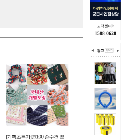
다양한 입점혜택
공급사입점상담
고객센터
1588-0628
광고
[기획초특가]면100 손수건 쁘