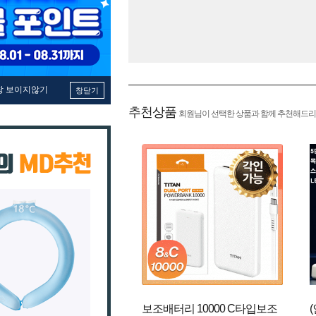
창 보이지않기
창닫기
추천상품
회원님이 선택한 상품과 함께 추천해드리
보조배터리 10000 C타입보조