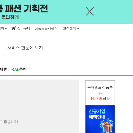
이지
장바구니
상품공급사센터
고객센터
서비스 한눈에 보기
제휴
꾹AI:
추천
구매완료 상품수
어제
445,716
상품
오늘(현재)
161,550
상품
수 없습니다