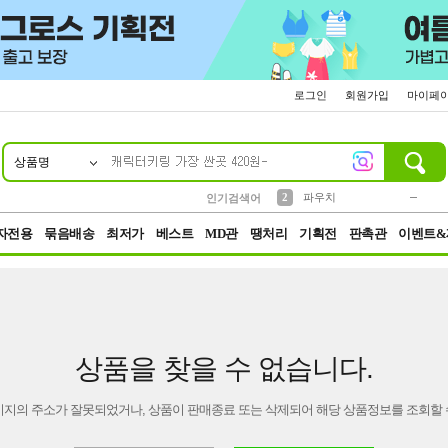
로그인
회원가입
마이페
상품명
10
1
4
5
6
7
8
9
키링
미니
말랑이
선풍기
가방
양말
짱구
텀블러
23
2
1
1
7
3
2
파우치
인기검색어
3
모자
자전용
묶음배송
최저가
베스트
MD관
땡처리
기획전
판촉관
이벤트&
상품을 찾을 수 없습니다.
이지의 주소가 잘못되었거나, 상품이 판매종료 또는 삭제되어 해당 상품정보를 조회할 