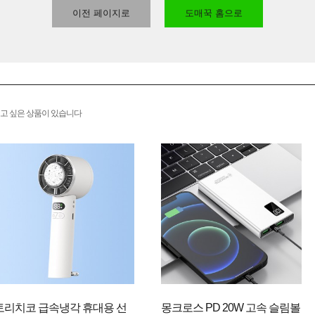
이전 페이지로
도매꾹 홈으로
고 싶은 상품이 있습니다
토리치코 급속냉각 휴대용 선
몽크로스 PD 20W 고속 슬림볼