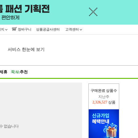
이지
장바구니
상품공급사센터
고객센터
서비스 한눈에 보기
제휴
꾹AI:
추천
구매완료 상품수
지난주
2,326,527
상품
이번주
2,407,547
상품
수 없습니다