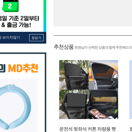
창 보이지않기
창닫기
추천상품
회원님이 선택한 상품과 함께 추천해드리
운전석 뒷좌석 커튼 차량용 햇