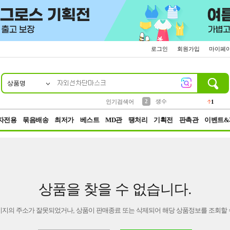
로그인
회원가입
마이페
상품명
10
1
4
5
6
7
8
9
벨트
파우치
등산
실리콘
양말
여성패션
장갑
led
4
3
1
2
4
1
2
생수
인기검색어
1
3
케이스
1
자전용
묶음배송
최저가
베스트
MD관
땡처리
기획전
판촉관
이벤트&
상품을 찾을 수 없습니다.
이지의 주소가 잘못되었거나, 상품이 판매종료 또는 삭제되어 해당 상품정보를 조회할 