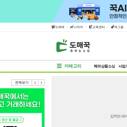
|
|
|
도매매
나까마
교육센터
에그돔
카테고리
해외상품소싱
사업
전체보기
입력된 페