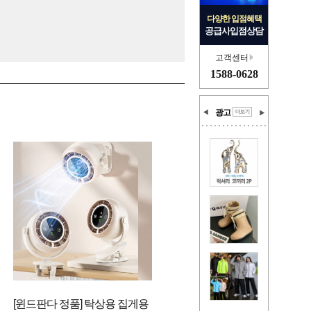
다양한 입점혜택
공급사입점상담
고객센터
1588-0628
광고
[윈드판다 정품] 탁상용 집게용