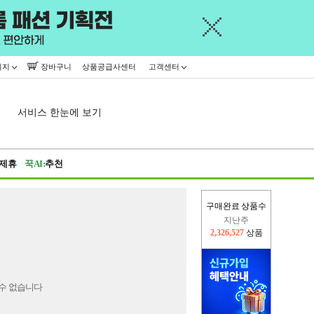
이지
장바구니
상품공급사센터
고객센터
서비스 한눈에 보기
제휴
꾹AI:
추천
구매완료 상품수
지난주
2,326,527
상품
이번주
2,310,762
상품
수 없습니다