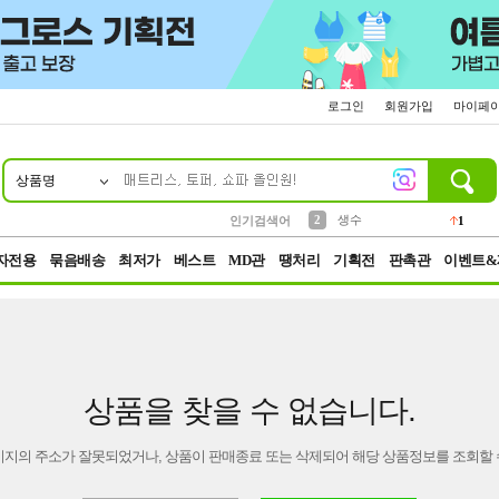
로그인
회원가입
마이페
상품명
10
1
4
5
6
7
8
9
벨트
파우치
등산
실리콘
양말
여성패션
장갑
led
4
3
1
2
4
1
2
생수
인기검색어
1
3
케이스
1
자전용
묶음배송
최저가
베스트
MD관
땡처리
기획전
판촉관
이벤트&
상품을 찾을 수 없습니다.
이지의 주소가 잘못되었거나, 상품이 판매종료 또는 삭제되어 해당 상품정보를 조회할 