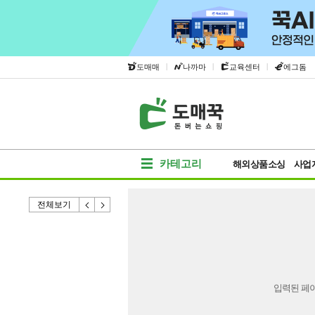
|
|
|
도매매
나까마
교육센터
에그돔
카테고리
해외상품소싱
사업
전체보기
입력된 페