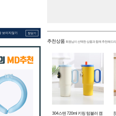
창 보이지않기
창닫기
추천상품
회원님이 선택한 상품과 함께 추천해드리
304스텐 720ml 키링 텀블러 캠