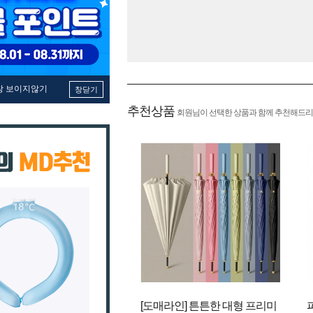
창 보이지않기
창닫기
추천상품
회원님이 선택한 상품과 함께 추천해드리
[도매라인] 튼튼한 대형 프리미