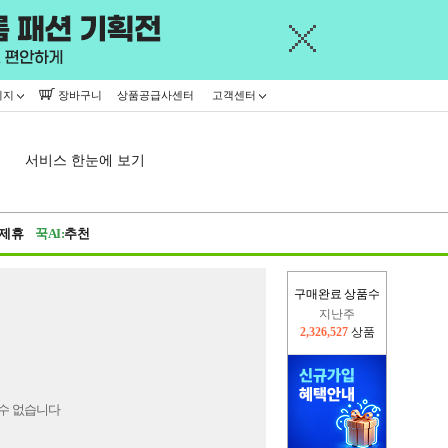
이지
장바구니
상품공급사센터
고객센터
서비스 한눈에 보기
제휴
꾹AI:
추천
구매완료 상품수
지난주
2,326,527
상품
이번주
2,275,920
상품
수 없습니다