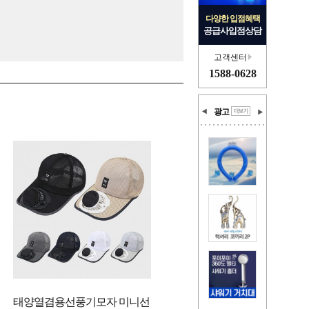
다양한 입점혜택
공급사입점상담
고객센터
1588-0628
광고
태양열겸용선풍기모자 미니선