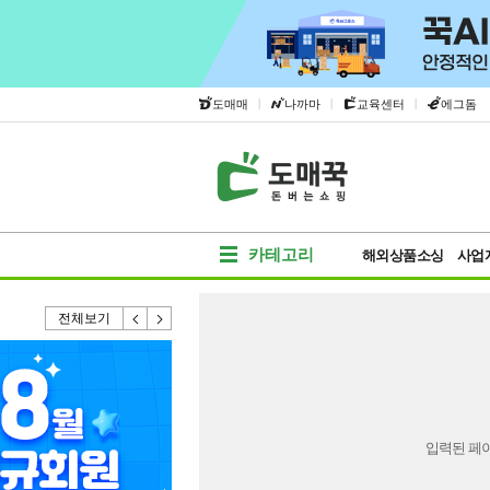
|
|
|
도매매
나까마
교육센터
에그돔
카테고리
해외상품소싱
사업
전체보기
입력된 페