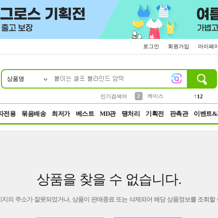
로그인
회원가입
마이페
상품명
10
1
4
5
6
7
8
9
파우치
등산
벨트
실리콘
양말
모자
양산
여성패션
152
395
555
12
1
1
5
3
2
케이스
인기검색어
12
3
생수
454
자전용
묶음배송
최저가
베스트
MD관
땡처리
기획전
판촉관
이벤트&
상품을 찾을 수 없습니다.
이지의 주소가 잘못되었거나, 상품이 판매종료 또는 삭제되어 해당 상품정보를 조회할 