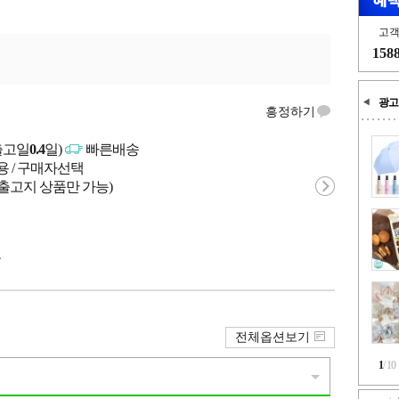
고
158
광고
흥정하기
출고일
0.4
일)
빠른배송
용 / 구매자선택
 출고지 상품만 가능)
국
전체옵션보기
1
/
10