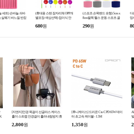
늘 세트) 손바늘 쇠바
(휴대용 스텐 잠자리채 OPP개
(스포츠 손목밴드 숏형) 5cm x
다
 실꿰기 바느질 반짇
별포장-색상선택) 접이식 안
8cm팔목 헬스 운동 스포츠 골
망
늘꿰기 바늘 세트
태나 5단 곤충채집통 OPP개별
프 볼링 아대 밴드
680
290
8
원
원
포장 길이조절 물고기
방
[지앤지]안경 목걸이 선글라스 케이스
[후니케이스] 드리온 C to C PD 65W 데이
A
K
홀더 스트랩 안경걸이 흘러내림방지 휴
터 초고속 케이블 - 1.5M
빛
대용 여행용
2,800
1,350
2
원
원