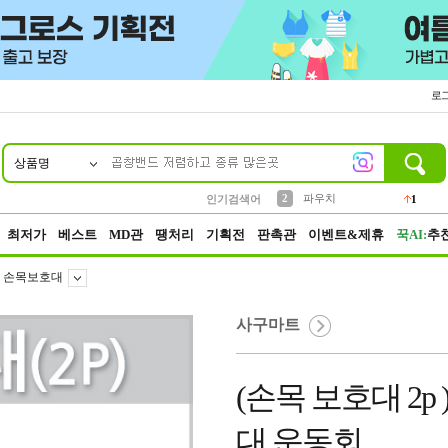
로
상품명
10
1
4
5
6
7
8
9
키링
선풍기
말랑이
키캡
텀블러
가방
양말
양산
1
1
5
2
2
2
파우치
인기검색어
1
3
모자
2
최저가
베스트
MD관
땡처리
기획전
판촉관
이벤트&제휴
꾹AI:
추
손목보호대
사구마트
(손목 보호대 2
대 운동회