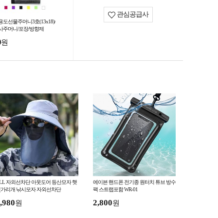
관심공급사
용도선물주머니3호(13x18)/
사주머니/포장/방향제
0
원
LL 자외선차단 아웃도어 등산모자 햇
에이븐 핸드폰 전기종 원터치 튜브 방수
가리개 낚시모자 자외선차단
팩 스트랩포함 WR-01
,980
2,800
원
원