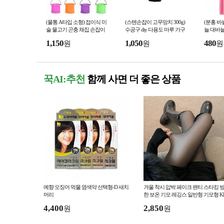
(물통 A타입 소형) 접이식 미
(스텐손잡이 고무망치 300g)
(분홍 바
술 물고기 곤충 채집 손잡이
수공구 diy 다용도 마루 가구
늘 대바늘
물감 통 망 휴대용 낚시 뜰채
망치
고리 바
1,150
1,050
480
원
원
원
수채화 자바라 어망
꾹AI:추천
함께 사면 더 좋은 상품
예향 오징어 먹물 염색약 선택형-D 새치
겨울 착시 압박 페이크 팬티 스타킹 
머리
한 보온 기모 레깅스 일반형 기모형 K
776
4,400
2,850
원
원