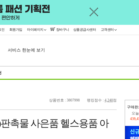
그인
회원가입
마이페이지
장바구니
상품공급사센터
고객센터
서비스 한눈에 보기
천
상품번호 : 3807998
랭킹점수 :
4,240
점
구매완
오늘
439,
p )판촉물 사은품 헬스용품 아
402,