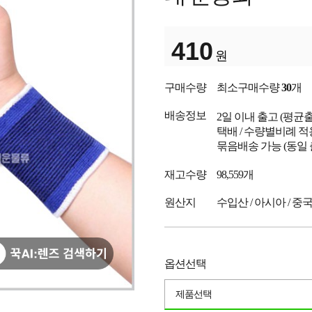
410
원
구매수량
최소구매수량
30
개
배송정보
2일 이내 출고
(평균
택배 / 수량별비례 적
묶음배송 가능 (동일
재고수량
98,559개
원산지
수입산 / 아시아 / 중
옵션선택
제품선택