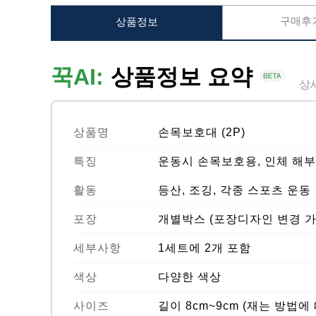
구매후기
상품정보
꾹AI:
상품정보 요약
상
상품명
손목보호대 (2P)
특징
운동시 손목보호용, 인체 해
활동
등산, 조깅, 각종 스포츠 운동
포장
개별박스 (포장디자인 변경 가
세부사항
1세트에 2개 포함
색상
다양한 색상
사이즈
길이 8cm~9cm (재는 방법에 