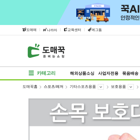
|
|
|
도매매
교육센터
에그돔
나까마
카테고리
해외상품소싱
사업자전용
묶음배송
도매꾹홈
스포츠/레저
기타스포츠용품
보호용품