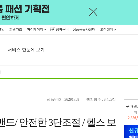
그인
회원가입
마이페이지
장바구니
상품공급사센터
고객센터
서비스 한눈에 보기
천
상품번호 : 36291758
랭킹점수 :
3,455
점
구매완
이
2,391
드/ 안전한 3단조절 / 헬스 보
지
2,326