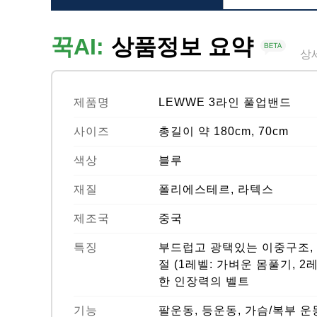
꾹AI:
상품정보 요약
상
제품명
LEWWE 3라인 풀업밴드
사이즈
총길이 약 180cm, 70cm
색상
블루
재질
폴리에스테르, 라텍스
제조국
중국
특징
부드럽고 광택있는 이중구조, 
절 (1레벨: 가벼운 몸풀기, 2
한 인장력의 벨트
기능
팔운동, 등운동, 가슴/복부 운