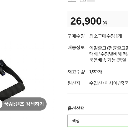
26,900
원
구매수량
최소구매수량
1
개
배송정보
익일출고
(평균출고
택배 / 수량별비례 적
묶음배송 가능 (동일
재고수량
1,997개
원산지
수입산 / 아시아 / 중
옵션선택
색상