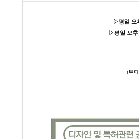
▷평일 오
▷평일 오후
(부피