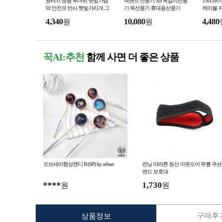
원터치 챙형 무더위 햇빛가림
넥밴드 선풍기 X9 목걸이선풍
TSA 와
막 안전모 반사 햇빛가리개 그
기 목선풍기 휴대용선풍기
케이블 
늘막
4,340
10,080
4,480
원
원
꾹AI:추천
함께 사면 더 좋은 상품
오브세이행성캔디 B (6P) by orbsei
런닝 마라톤 등산 아웃도어 무릎 쿠션
밴드 보호대
****
1,730
원
원
구매후기
상품정보