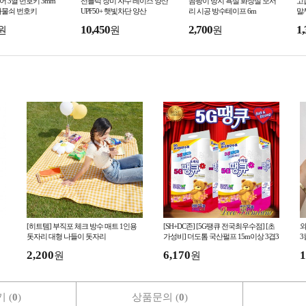
이어 3열 번호키 3mm
선블럭 장미 자수 레이스 양산
곰팡이 방지 욕실 화장실 모서
고
자물쇠 번호키
UPF50+ 햇빛차단 양산
리 시공 방수테이프 6m
말
10,450
2,700
1,
원
원
원
[히트템] 부직포 체크 방수 매트 1인용
[SH+DC존] [5G땡큐 전국최우수점] [초
와
돗자리 대형 나들이 돗자리
가성비] 더도톰 국산펄프 15m이상 3겹3
3
0롤 화장지 휴지
2,200
6,170
1
원
원
 (
0
)
상품문의 (
0
)