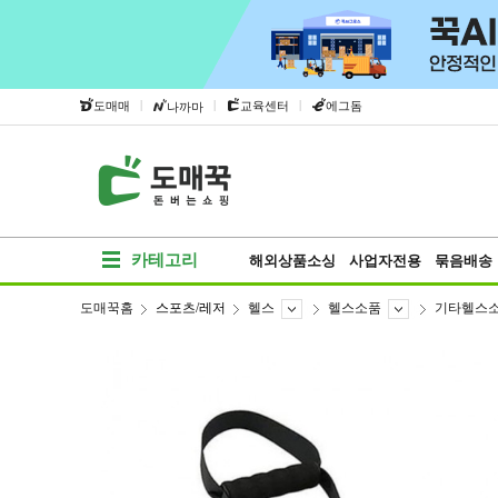
|
|
|
도매매
교육센터
에그돔
나까마
카테고리
해외상품소싱
사업자전용
묶음배송
도매꾹홈
스포츠/레저
헬스
헬스소품
기타헬스