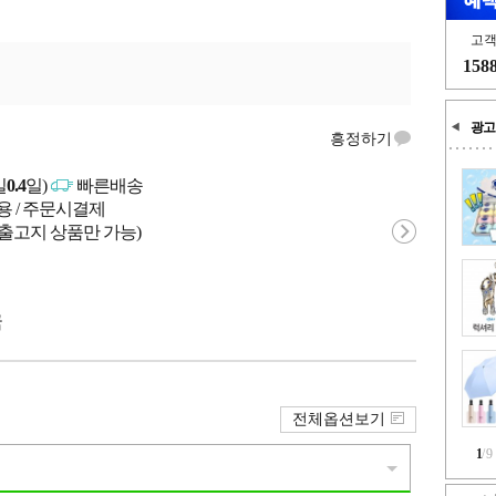
고
158
광고
흥정하기
일
0.4
일)
빠른배송
용 / 주문시결제
 출고지 상품만 가능)
국
전체옵션보기
1
/
9