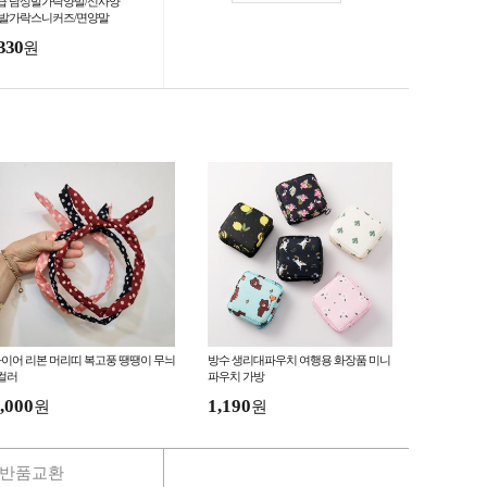
급 남성발가락양말/신사양
/발가락스니커즈/면양말
330
원
이어 리본 머리띠 복고풍 땡땡이 무늬
방수 생리대파우치 여행용 화장품 미니
컬러
파우치 가방
,000
1,190
원
원
반품교환