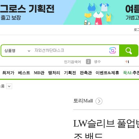
로
상품명
10
1
4
5
6
7
8
9
벨트
파우치
등산
실리콘
양말
여성패션
장갑
led
4
3
1
2
4
1
2
생수
인기검색어
1
3
케이스
1
최저가
베스트
MD관
땡처리
기획전
판촉관
이벤트&제휴
꾹AI:
추
소품
토리Mall
LW슬리브 풀업밴
조 밴드