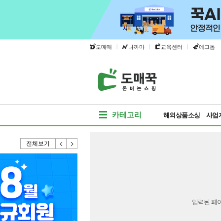
|
|
|
도매매
나까마
교육센터
에그돔
카테고리
해외상품소싱
사업
전체보기
입력된 페