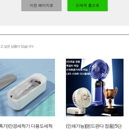
이전 페이지로
도매꾹 홈으로
고 싶은 상품이 있습니다
(특가)안경세척기 다용도세척
(인쇄가능)[윈드판다 정품] 5단