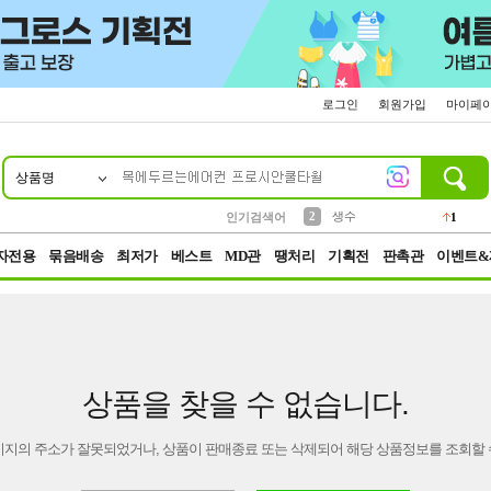
로그인
회원가입
마이페
상품명
10
1
4
5
6
7
8
9
벨트
파우치
등산
실리콘
양말
여성패션
장갑
led
4
3
1
2
4
1
2
생수
인기검색어
1
3
케이스
1
자전용
묶음배송
최저가
베스트
MD관
땡처리
기획전
판촉관
이벤트&
상품을 찾을 수 없습니다.
이지의 주소가 잘못되었거나, 상품이 판매종료 또는 삭제되어 해당 상품정보를 조회할 