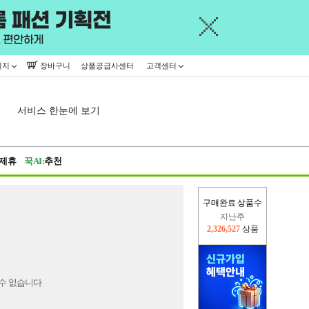
이지
장바구니
상품공급사센터
고객센터
서비스 한눈에 보기
제휴
꾹AI:
추천
구매완료 상품수
지난주
2,326,527
상품
이번주
2,399,266
상품
수 없습니다