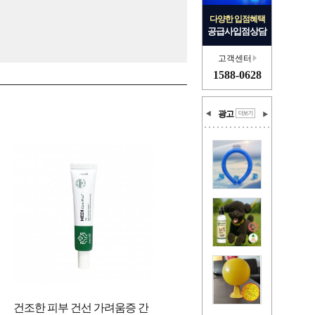
다양한 입점혜택
공급사입점상담
고객센터
1588-0628
광고
건조한 피부 건선 가려움증 간