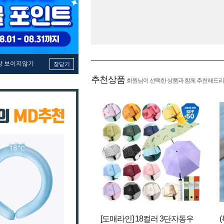
창 보이지않기
창닫기
추천상품
회원님이 선택한 상품과 함께 추천해드리
[도매라인] 18컬러 3단자동우