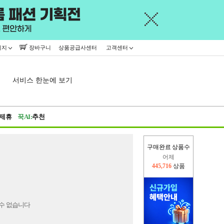
이지
장바구니
상품공급사센터
고객센터
서비스 한눈에 보기
제휴
꾹AI:
추천
구매완료 상품수
어제
445,716
상품
오늘(현재)
332,207
상품
수 없습니다