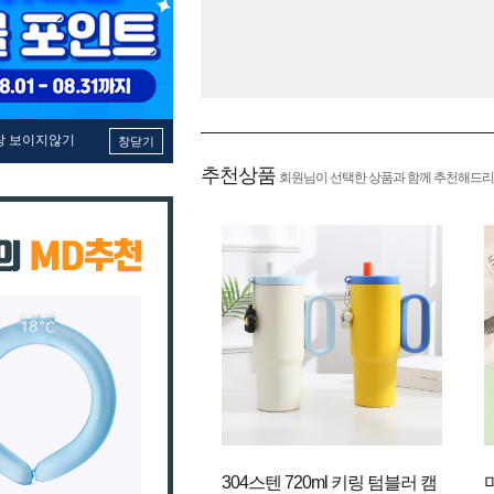
창 보이지않기
창닫기
추천상품
회원님이 선택한 상품과 함께 추천해드리
304스텐 720ml 키링 텀블러 캠