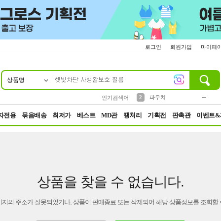
로그인
회원가입
마이페
상품명
10
1
4
5
6
7
8
9
키링
미니
말랑이
선풍기
가방
양말
짱구
텀블러
23
2
1
1
7
3
2
파우치
인기검색어
3
모자
자전용
묶음배송
최저가
베스트
MD관
땡처리
기획전
판촉관
이벤트&
상품을 찾을 수 없습니다.
이지의 주소가 잘못되었거나, 상품이 판매종료 또는 삭제되어 해당 상품정보를 조회할 