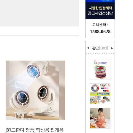
다양한 입점혜택
공급사입점상담
고객센터
1588-0628
광고
[윈드판다 정품] 탁상용 집게용