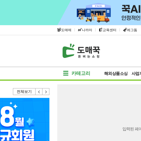
|
|
|
도매매
나까마
교육센터
에그돔
카테고리
해외상품소싱
사업
전체보기
입력된 페