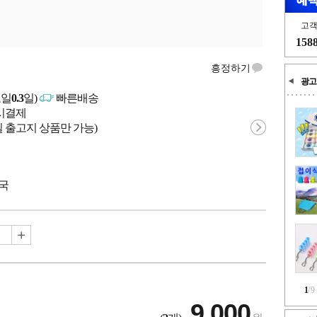
고
158
흥정하기
광고
고일
0.3
일)
빠른배송
문시결제
 출고지 상품만 가능)
중국
1
/
9
9,000