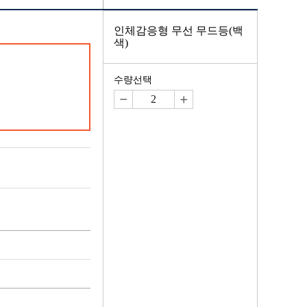
인체감응형 무선 무드등(백
색)
수량선택