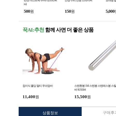
린넨 더스트백 주머니(10X14c
안경 수리 만능 드라이버
초대형 밀짚
m)
500
150
5,000
원
원
꾹AI:추천
함께 사면 더 좋은 상품
접이식 폴딩 멀티 푸쉬업바
스텐환봉 1M 스텐봉 스텐레스봉 스
바 SUS304
11,400
15,500
원
원
구매후기
상품정보