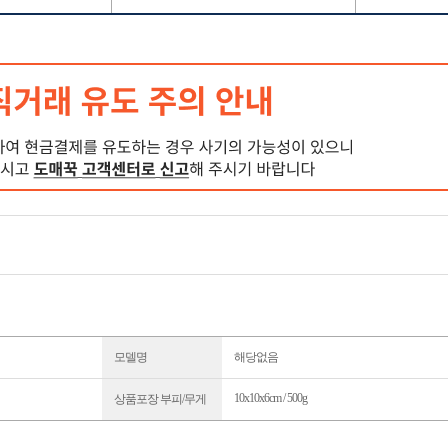
모델명
해당없음
10x10x6cm / 500g
상품포장 부피/무게