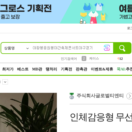
로
상품명
10
1
4
5
6
7
8
9
파우치
등산
벨트
실리콘
양말
모자
양산
여성패션
152
395
555
12
1
1
5
3
2
케이스
인기검색어
12
3
생수
454
최저가
베스트
MD관
땡처리
기획전
판촉관
이벤트&제휴
꾹AI:
추
등
주식회사글로벌티엔티
인체감응형 무선