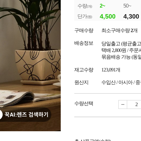
수량
2~
50~
(개)
4,500
4,300
단가
(원)
구매수량
최소구매수량
2
개
배송정보
당일출고
(평균출
택배 2,800원 / 주
묶음배송 가능 (동일
재고수량
123,091개
원산지
수입산 / 아시아 / 
수량선택