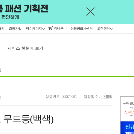
그인
회원가입
마이페이지
장바구니
상품공급사센터
고객센터
서비스 한눈에 보기
천
상품번호 : 35574061
랭킹점수 :
4,740
점
구매완
이
2,305
 무드등(백색)
지
2,326