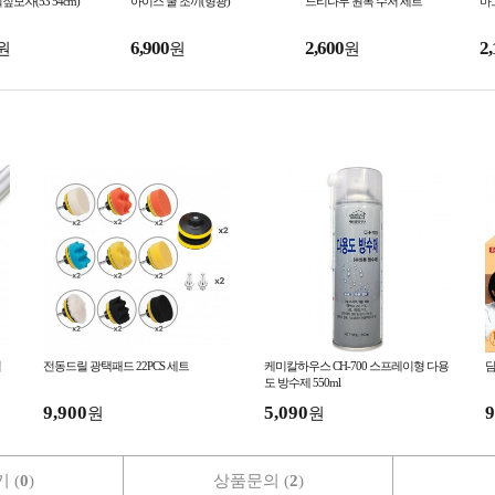
모자(53 54cm)
아이스 쿨 조끼(형광)
느티나무 원목 수저 세트
마
6,900
2,600
2,
원
원
원
틸
전동드릴 광택패드 22PCS 세트
케미칼하우스 CH-700 스프레이형 다용
담
도 방수제 550ml
9,900
5,090
9
원
원
 (
0
)
상품문의 (
2
)