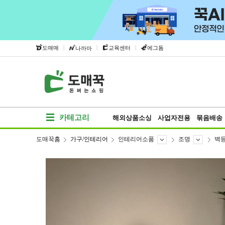
|
|
|
도매매
교육센터
에그돔
나까마
카테고리
해외상품소싱
사업자전용
묶음배송
도매꾹홈
가구/인테리어
인테리어소품
조명
벽