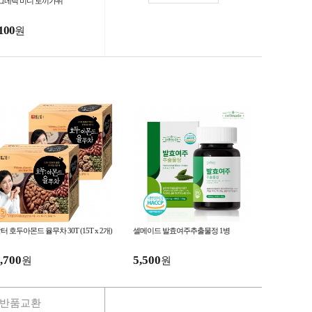
그네틱 미니 토끼가위
100
원
터 호두아몬드 율무차 30T (15T x 2개)
셀메이드 발효여주추출물정 1병
,700
5,500
원
원
반품교환