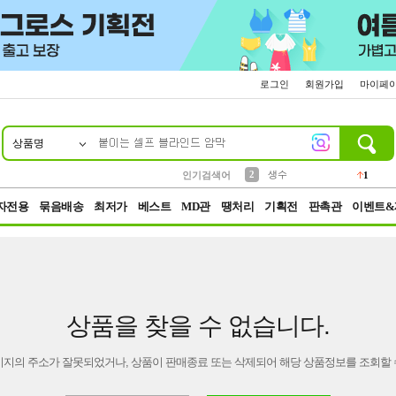
로그인
회원가입
마이페
상품명
10
1
4
5
6
7
8
9
벨트
파우치
등산
실리콘
양말
여성패션
장갑
led
4
3
1
2
4
1
2
생수
인기검색어
1
3
케이스
1
자전용
묶음배송
최저가
베스트
MD관
땡처리
기획전
판촉관
이벤트&
상품을 찾을 수 없습니다.
이지의 주소가 잘못되었거나, 상품이 판매종료 또는 삭제되어 해당 상품정보를 조회할 