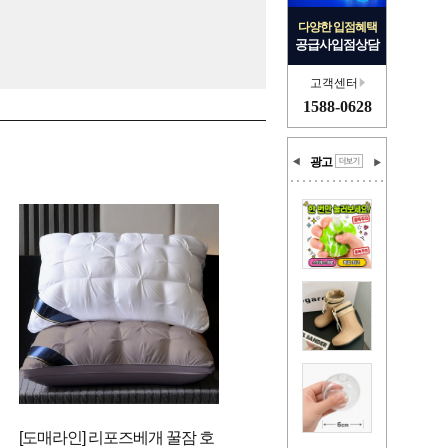
다양한 입점혜택
공급사입점상담
고객센터
1588-0628
광고
[도매라인] 리포즈베개 꿀잠 호