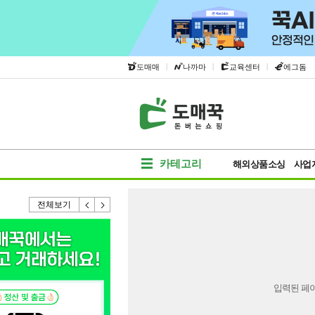
|
|
|
도매매
나까마
교육센터
에그돔
카테고리
해외상품소싱
사업
전체보기
입력된 페