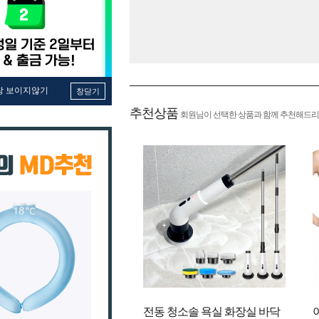
창 보이지않기
창닫기
추천상품
회원님이 선택한 상품과 함께 추천해드리
전동 청소솔 욕실 화장실 바닥