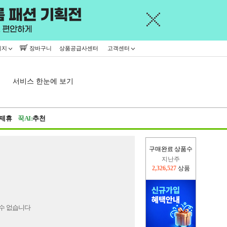
이지
장바구니
상품공급사센터
고객센터
서비스 한눈에 보기
제휴
꾹AI:
추천
구매완료 상품수
지난주
2,326,527
상품
이번주
2,316,273
상품
수 없습니다