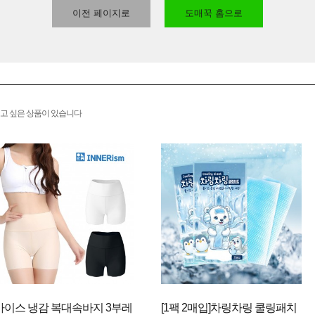
이전 페이지로
도매꾹 홈으로
고 싶은 상품이 있습니다
아이스 냉감 복대속바지 3부레
[1팩 2매입]차링차링 쿨링패치