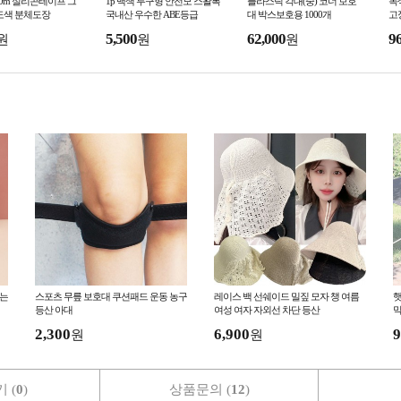
50m 실리콘테이프 그
1p 백색 투구형 안전모 스왈록
플라스틱 각대(중) 코너 보호
녹
도색 분체도장
국내산 우수한 ABE등급
대 박스보호용 1000개
고정
스
5,500
62,000
9
원
원
원
사
르는
스포츠 무릎 보호대 쿠션패드 운동 농구
레이스 백 선쉐이드 밀짚 모자 챙 여름
햇
등산 아대
여성 여자 자외선 차단 등산
막
2,300
6,900
9
원
원
 (
0
)
상품문의 (
12
)