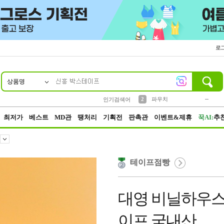
로
상품명
10
1
4
5
6
7
8
9
키링
미니
말랑이
선풍기
가방
양말
짱구
텀블러
23
2
1
1
7
3
2
파우치
인기검색어
3
모자
최저가
베스트
MD관
땡처리
기획전
판촉관
이벤트&제휴
꾹AI:
추
테이프점빵
대영 비닐하우스테
이프 국내산