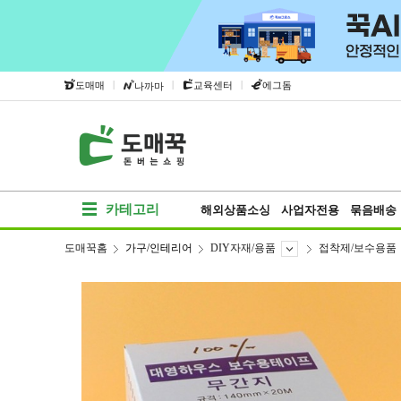
|
|
|
도매매
교육센터
에그돔
나까마
카테고리
해외상품소싱
사업자전용
묶음배송
도매꾹홈
가구/인테리어
DIY자재/용품
접착제/보수용품