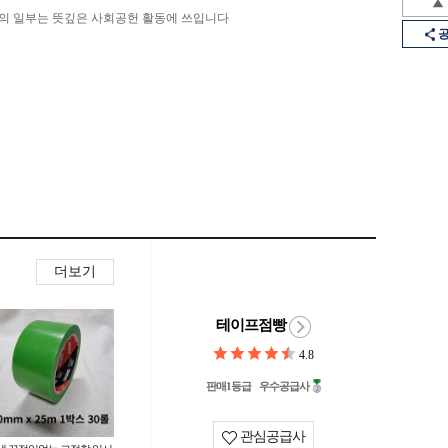
의 일부는 뜻깊은 사회공헌 활동에 쓰입니다
더보기
테이프점빵
4.8
판매1등급
우수공급사
관심공급사