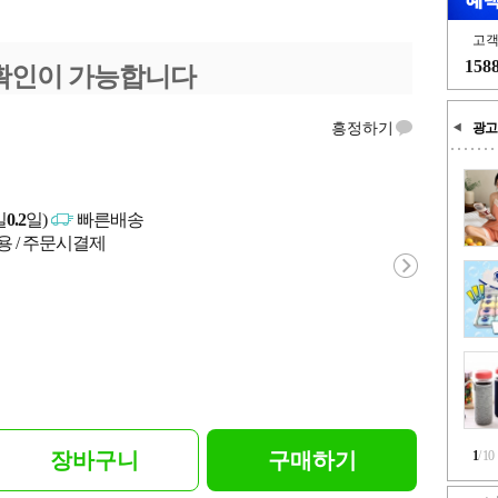
고
158
확인이 가능합니다
흥정하기
광고
일
0.2
일)
빠른배송
용 / 주문시결제
장바구니
구매하기
1
/
10