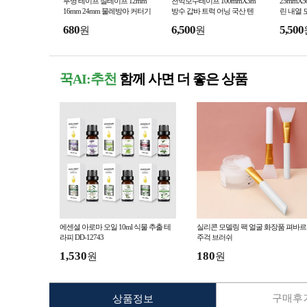
투명 테이프 절테이프 12mm
천막보수테이프 100mmX3m
25mmX
16mm 24mm 물레방아 커터기
방수 갑바 트럭 어닝 국산 텐
린 내열 
리필 문구 사무실 hm
트
680
6,500
5,500
원
원
꾹AI:추천
함께 사면 더 좋은 상품
에센셜 아로마 오일 10ml 식물 추출 테
실리콘 모델링 팩 얼굴 화장품 펴바
라피 DD-12743
주걱 브러쉬
1,530
180
원
원
구매후기
상품정보