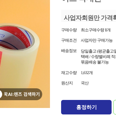
사업자회원만 가격
구매수량
최소구매수량
1
개
구매조건
사업자만 구매가능
배송정보
당일출고
(평균출고
택배 / 수량별비례 적
묶음배송 불가능
재고수량
1,632개
원산지
국산
흥정하기