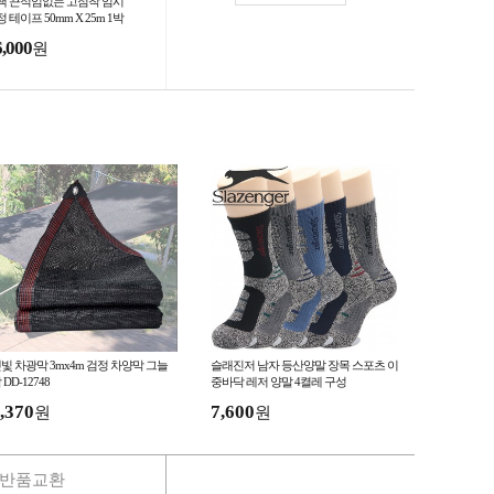
색 끈적임없는 고점착 임시
 테이프 50mm X 25m 1박
 30롤 이사포장 국내산 무잔
6,000
원
 양생 건축용
빛 차광막 3mx4m 검정 차양막 그늘
슬래진저 남자 등산양말 장목 스포츠 이
 DD-12748
중바닥 레저 양말 4켤레 구성
,370
7,600
원
원
반품교환