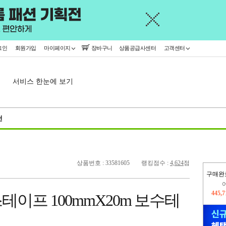
그인
회원가입
마이페이지
장바구니
상품공급사센터
고객센터
서비스 한눈에 보기
천
상품번호 : 33581605
랭킹점수 :
4,624
점
구매완
오늘
141,
이프 100mmX20m 보수테
445,