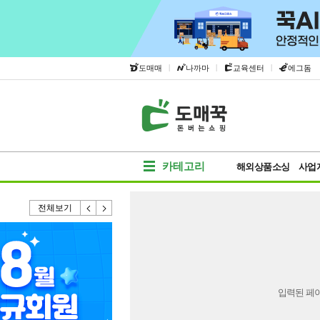
|
|
|
도매매
나까마
교육센터
에그돔
카테고리
해외상품소싱
사업
전체보기
입력된 페