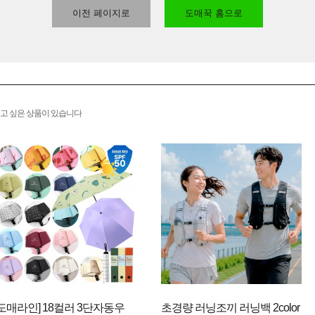
이전 페이지로
도매꾹 홈으로
고 싶은 상품이 있습니다
[도매라인] 18컬러 3단자동우
초경량 러닝조끼 러닝백 2color