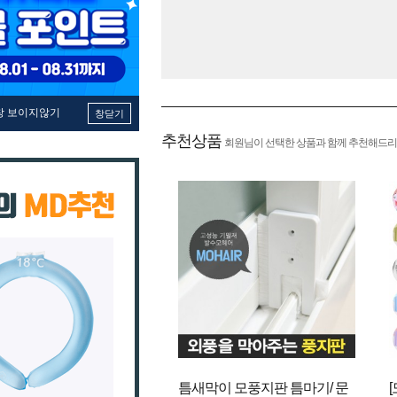
창 보이지않기
창닫기
추천상품
회원님이 선택한 상품과 함께 추천해드리
틈새막이 모풍지판 틈마기/ 문