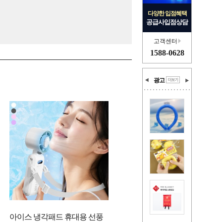
다양한 입점혜택
공급사입점상담
고객센터
1588-0628
광고
아이스 냉각패드 휴대용 선풍