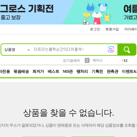
로그인
회원가입
마이페
상품명
10
1
4
5
6
7
8
9
파우치
등산
벨트
실리콘
양말
모자
양산
여성패션
152
395
555
12
1
1
5
3
2
케이스
인기검색어
12
3
생수
454
자전용
묶음배송
최저가
베스트
MD관
땡처리
기획전
판촉관
이벤트&
상품을 찾을 수 없습니다.
이지의 주소가 잘못되었거나, 상품이 판매종료 또는 삭제되어 해당 상품정보를 조회할 