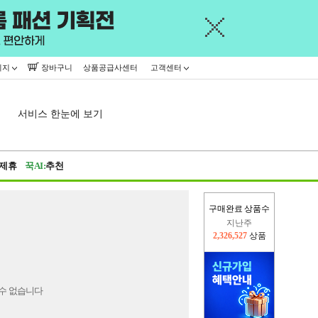
이지
장바구니
상품공급사센터
고객센터
서비스 한눈에 보기
제휴
꾹AI:
추천
구매완료 상품수
지난주
2,326,527
상품
이번주
2,227,256
상품
수 없습니다