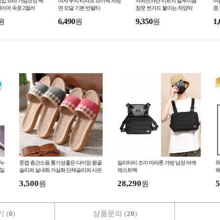
업 브라 가슴보정 백
여자 무지 티셔츠 브이넥 셔링
자외선차단 시트지 알루미늄
여
이어 속옷 2컬러
면 모달 기본 반팔티
창문 썬가드 붙이는 차양막
증
6,490
9,350
1,
원
원
원
 누
준캡 층간소음 통기성좋은 다이앙 왕골
밀리터리 조끼 마라톤 가방 남성 어깨
S
보일
슬리퍼 실내화 거실화 단체슬리퍼 사은
체스트백
해
품 펜션슬리퍼
3,500
28,290
5
원
원
 (
0
)
상품문의 (
20
)