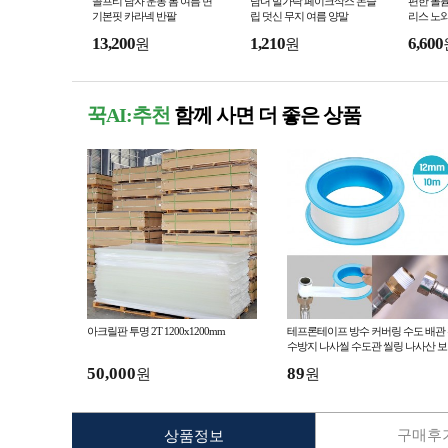
골프티 남자 운동 봄 여름 면
남녀 발가락 페이크삭스 논슬
편한 볼륨
기본핏 카라넥 반팔
립 덧신 무지 여름 양말
리스 노와
13,200
1,210
6,600
원
원
꾹AI:추천
함께 사면 더 좋은 상품
아크릴판 투명 2T 1200x1200mm
테프론테이프 방수 커버링 수도 배관
수방지 나사씰 수도관 씰링 나사산 
러
50,000
89
원
원
구매후기
상품정보