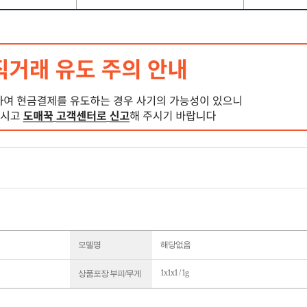
모델명
해당없음
1x1x1 / 1g
상품포장 부피/무게