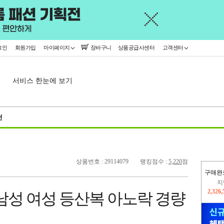
그인
회원가입
마이페이지
장바구니
상품공급사센터
고객센터
서비스 한눈에 보기
천
상품번호 : 29114079
랭킹점수 :
5,220
점
구매완
지
2,326
남성 여성 등산복 아노락 경량
이
2,308