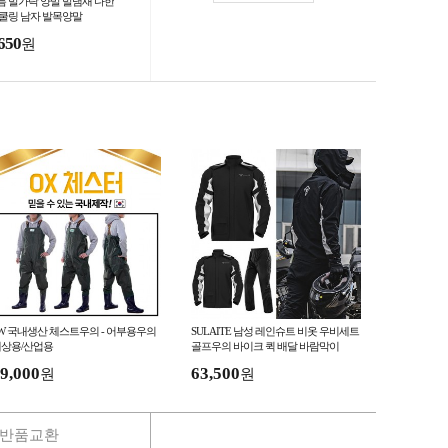
름 발가락 양말 발냄새 다한
 쿨링 남자 발목양말
650
원
W 국내생산 체스트우의 - 어부용우의
SULAITE 남성 레인슈트 비옷 우비세트
상용/산업용
골프우의 바이크 퀵 배달 바람막이
9,000
63,500
원
원
반품교환