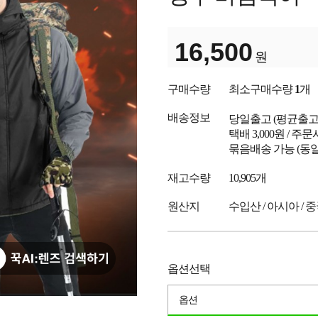
16,500
원
구매수량
최소구매수량
1
개
배송정보
당일출고
(평균출
택배 3,000원 / 주
묶음배송 가능 (동일
재고수량
10,905개
원산지
수입산 / 아시아 / 
옵션선택
옵션