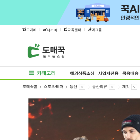
|
|
|
도매매
교육센터
에그돔
나까마
카테고리
해외상품소싱
사업자전용
묶음배송
도매꾹홈
스포츠/레저
등산
등산의류
재킷