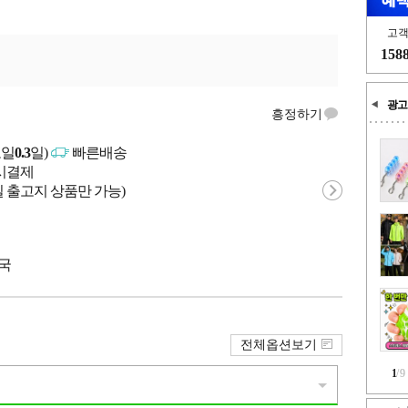
고
158
광고
흥정하기
고일
0.3
일)
빠른배송
문시결제
 출고지 상품만 가능)
중국
전체옵션보기
1
/
9