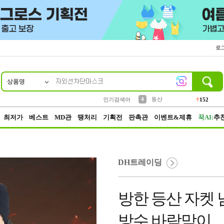
로
상품명
10
1
2
3
6
7
8
9
파우치
케이스
생수
실리콘
양말
모자
양산
여성패션
454
555
12
12
1
1
5
3
4
등산
인기검색어
152
5
벨트
395
최저가
베스트
MD관
땡처리
기획전
판촉관
이벤트&제휴
꾹AI:
추
DH트레이딩
방한 등산 자켓 
방수 바람막이