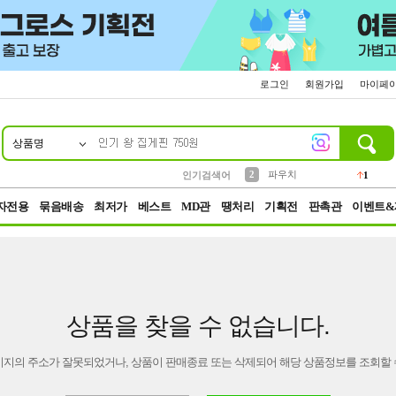
로그인
회원가입
마이페
상품명
10
1
4
5
6
7
8
9
키링
선풍기
말랑이
키캡
텀블러
가방
양말
양산
1
1
5
2
2
2
파우치
인기검색어
1
3
모자
2
자전용
묶음배송
최저가
베스트
MD관
땡처리
기획전
판촉관
이벤트&
상품을 찾을 수 없습니다.
이지의 주소가 잘못되었거나, 상품이 판매종료 또는 삭제되어 해당 상품정보를 조회할 