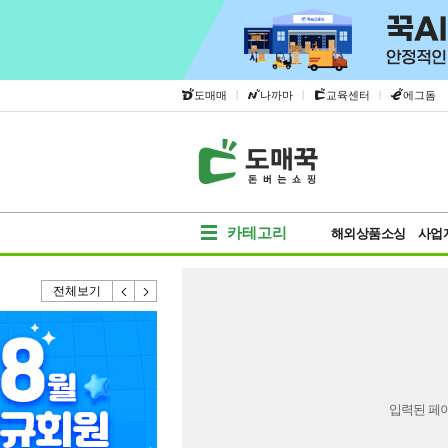
|
|
|
도매매
나까마
교육센터
에그돔
카테고리
해외상품소싱
사업
전체보기
입력된 페