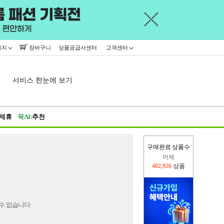
이지
장바구니
상품공급사센터
고객센터
서비스 한눈에 보기
제휴
꾹AI:
추천
구매완료 상품수
어제
402,926
상품
오늘(현재)
36,215
상품
수 없습니다