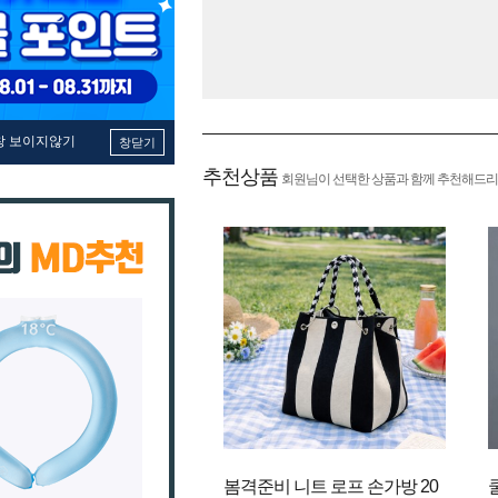
창 보이지않기
창닫기
추천상품
회원님이 선택한 상품과 함께 추천해드리
봄격준비 니트 로프 손가방 20