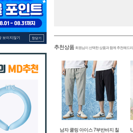
창 보이지않기
창닫기
추천상품
회원님이 선택한 상품과 함께 추천해드리
남자 쿨링 아이스 7부반바지 칠