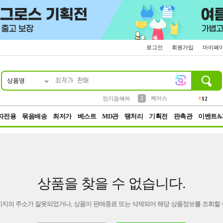
로그인
회원가입
마이페
상품명
10
1
4
5
6
7
8
9
파우치
등산
벨트
실리콘
양말
모자
양산
여성패션
152
395
555
12
1
1
5
3
2
케이스
인기검색어
12
3
생수
454
자전용
묶음배송
최저가
베스트
MD관
땡처리
기획전
판촉관
이벤트&
상품을 찾을 수 없습니다.
이지의 주소가 잘못되었거나, 상품이 판매종료 또는 삭제되어 해당 상품정보를 조회할 