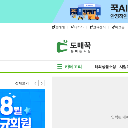
|
|
|
도매매
나까마
교육센터
에그돔
카테고리
해외상품소싱
사업
전체보기
입력된 페