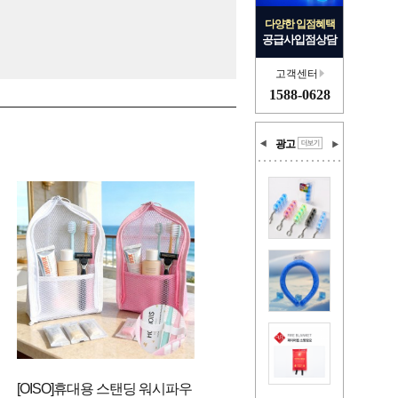
다양한 입점혜택
공급사입점상담
고객센터
1588-0628
광고
[OISO]휴대용 스탠딩 워시파우