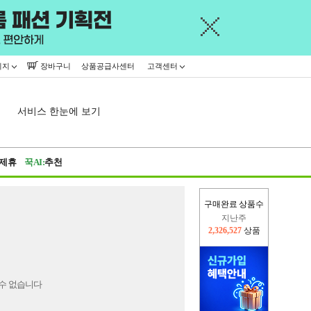
이지
장바구니
상품공급사센터
고객센터
서비스 한눈에 보기
제휴
꾹AI:
추천
구매완료 상품수
지난주
2,326,527
상품
이번주
2,228,828
상품
수 없습니다