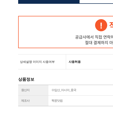
상세설명 이미지 사용여부
사용허용
상품정보
원산지
수입산_아시아_중국
제조사
짝꿍닷컴