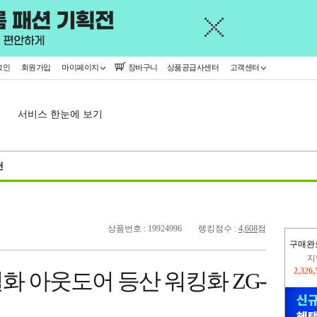
그인
회원가입
마이페이지
장바구니
상품공급사센터
고객센터
서비스 한눈에 보기
천
상품번호 : 19924996
랭킹점수 :
4,608
점
구매완
이
2,406
 아웃도어 등산 워킹화 ZG-
지
2,326