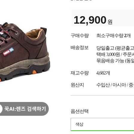
12,900
원
구매수량
최소구매수량
2
개
배송정보
당일출고
(평균출
택배 3,000원 / 주
묶음배송 가능 (동일
재고수량
4,682개
원산지
수입산 / 아시아 / 
옵션선택
색상