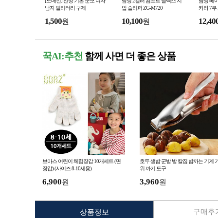
[도매신] 신상 기본 군모 여자
남성 2컬러 컴포트 릴렉스 지
남성 베
남자 밀리터리 구제
압 슬리퍼 ZG-M720
카라 7부 
1,500
10,100
12,40
원
원
꾹AI:추천
함께 사면 더 좋은 상품
보아스 어린이 체험장갑 10개세트 (면
호두 생밤 군밤 밤 칼집 밤까는 기계 
장갑) (사이즈 8-10세용)
위 까기 도구
6,900
3,960
원
원
구매후기
상품정보