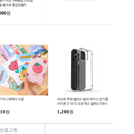
높이 여성 7cm통굽 스트랩
들 밸크로 통굽샌들N
900
원
F 미니 캐릭터 수첩
러브핏 투명 젤하드 범퍼 케이스 전기종
아이폰 17 16 15 프로 맥스 갤럭시 S26 S
25 S24 울트라(개별포장)
10
1,200
원
원
반품교환