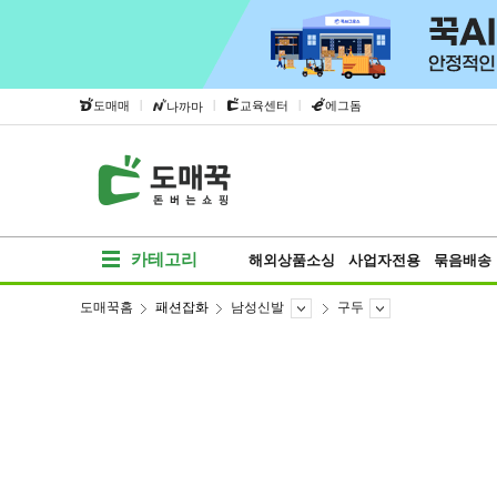
|
|
|
도매매
교육센터
에그돔
나까마
카테고리
해외상품소싱
사업자전용
묶음배송
도매꾹홈
패션잡화
남성신발
구두