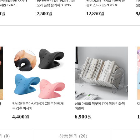
이직 레귤러핏 차이나
남녀공용 데일리 9컬러 여름
남성 3컬러 다이얼 키높이 운
키
셔츠 IS-JK25
쪼리 플랫 슬리퍼 SUM9N
동화 스니커즈 ZG8558
샌
0
2,500
12,850
9,
원
원
원
가
양방향 경추마사지베게 C형 쿠션 베개
심플 아크릴 책꽂이 간이 책장 만화책
G
목 경추 마사지
어린이
4,400
6,900
1
원
원
 (
0
)
상품문의 (
20
)