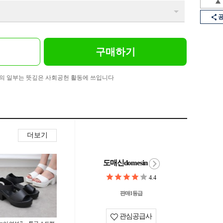
구매하기
의 일부는 뜻깊은 사회공헌 활동에 쓰입니다
더보기
도매신domesin
4.4
판매1등급
관심공급사