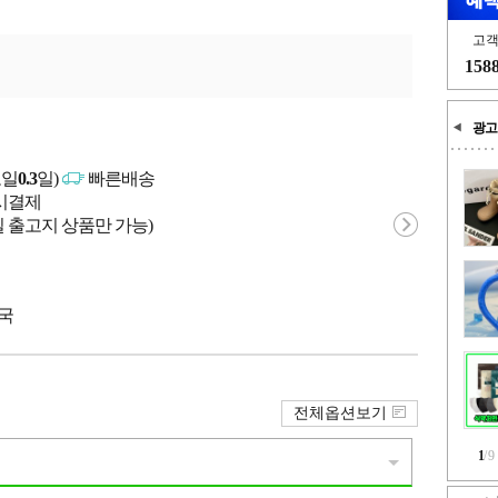
고
158
광고
고일
0.3
일)
빠른배송
문시결제
 출고지 상품만 가능)
중국
전체옵션보기
1
/
9