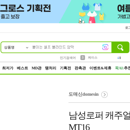
로
상품명
10
1
2
5
6
7
8
9
벨트
생수
등산
실리콘
양말
여성패션
장갑
led
4
1
1
2
4
1
3
케이스
인기검색어
1
4
파우치
3
최저가
베스트
MD관
땡처리
기획전
판촉관
이벤트&제휴
꾹AI:
추
도매신domesin
남성로퍼 캐주얼화
MT16