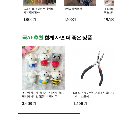
1000원 유광 컬러 무광 매트
페이즐리 에코백
[4개세트
헤어 집게핀 ver.1
직 노브라
or
1,000
4,500
19,50
원
원
꾹AI:추천
함께 사면 더 좋은 상품
못난이 강아지 변신 가나디 봉제인형 가
DIY 도구 공구 민자 평집게 주얼리 
방 액세서리 인형뽑기 키링 y1021
사리 비즈공예
2,600
1,500
원
원