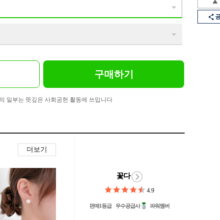
구매하기
의 일부는 뜻깊은 사회공헌 활동에 쓰입니다
더보기
꽃다
4.9
판매1등급
우수공급사
파워멤버