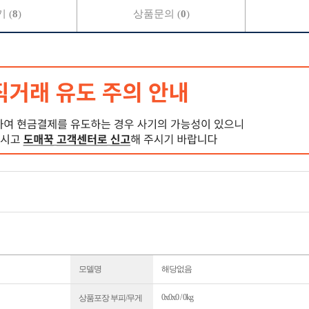
 (
8
)
상품문의 (
0
)
모델명
해당없음
0x0x0 / 0kg
상품포장 부피/무게