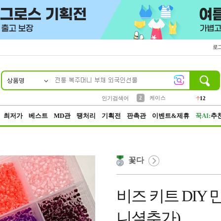
로
상품명
10
1
4
5
6
7
8
9
파우치
등산
벨트
실리콘
양말
모자
양산
여성패션
152
395
555
12
1
1
5
3
2
케이스
인기검색어
12
3
생수
454
최저가
베스트
MD관
땡처리
기획전
판촉관
이벤트&제휴
꾹AI:
추
꽃다
비즈 키트 DIY 만
니셜추가)