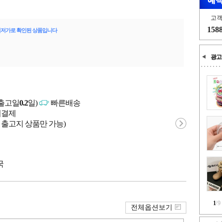
고
158
최저가로 확인된 상품입니다
광고
출고일
0.2
일)
빠른배송
문시결제
 출고지 상품만 가능)
국
1
/
9
전체옵션보기