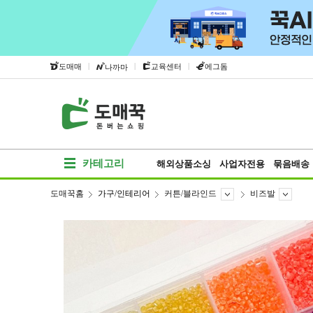
|
|
|
도매매
교육센터
에그돔
나까마
카테고리
해외상품소싱
사업자전용
묶음배송
도매꾹홈
가구/인테리어
커튼/블라인드
비즈발