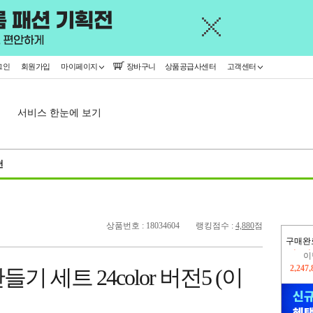
그인
회원가입
마이페이지
장바구니
상품공급사센터
고객센터
서비스 한눈에 보기
천
상품번호 : 18034604
랭킹점수 :
4,880
점
구매완
이
2,247
들기 세트 24color 버전5 (이
지
2,326