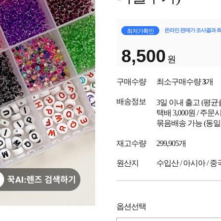
온라인 판매가 조사결과 
최저가확인
8,500
원
구매수량
최소구매수량
3
개
배송정보
3일 이내 출고
(평균
택배 3,000원 / 주
묶음배송 가능 (동일
재고수량
299,905개
원산지
수입산 / 아시아 / 중
옵션선택