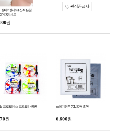
관심공급사
25실버/3쌍세트] 진주 은침
걸이 3쌍 세트
000
원
 2p 프로펠러 소 프로펠라 원반
쓰레기봉투 70L 50매 흑/백
70
6,600
원
원