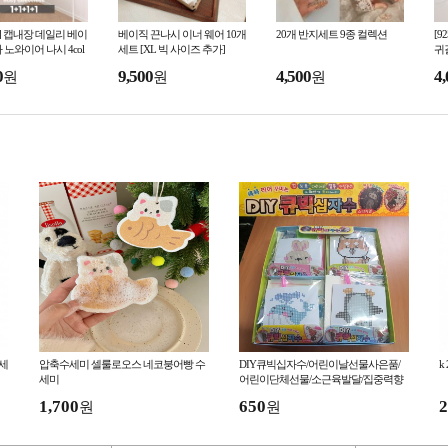
] 캡내장 데일리 베이
베이직 끈나시 이너 웨어 10개
20개 반지세트 9종 컬렉션
[9
 노와이어 나시 4col
세트 [XL 빅 사이즈 추가]
귀
0
9,500
4,500
4,
원
원
원
악세
압축수세미 셀룰로오스 네코붕어빵 수
DIY큐빅십자수/어린이날선물사은품/
k
세미
어린이단체선물/소근육발달/집중력향
상/유치원교재
1,700
650
2
원
원