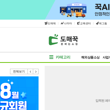
|
|
|
도매매
나까마
교육센터
에그돔
카테고리
해외상품소싱
사업
전체보기
입력된 페