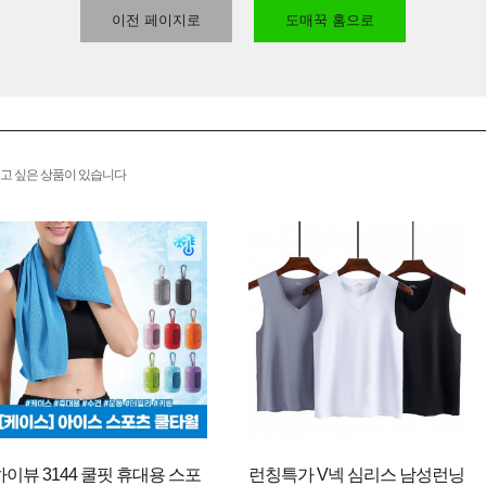
이전 페이지로
도매꾹 홈으로
고 싶은 상품이 있습니다
하이뷰 3144 쿨핏 휴대용 스포
런칭특가 V넥 심리스 남성런닝