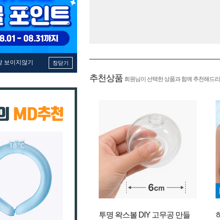
창 보이지않기
창닫기
추천상품
회원님이 선택한 상품과 함께 추천해드리
투명 왁스볼 DIY 고무공 만들