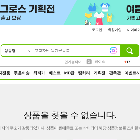
로그인
회원가입
마이페
상품명
10
1
4
5
6
7
8
9
파우치
등산
벨트
실리콘
양말
모자
양산
여성패션
152
395
555
12
1
1
5
3
2
케이스
인기검색어
12
3
생수
454
자전용
묶음배송
최저가
베스트
MD관
땡처리
기획전
판촉관
이벤트&
상품을 찾을 수 없습니다.
이지의 주소가 잘못되었거나, 상품이 판매종료 또는 삭제되어 해당 상품정보를 조회할 