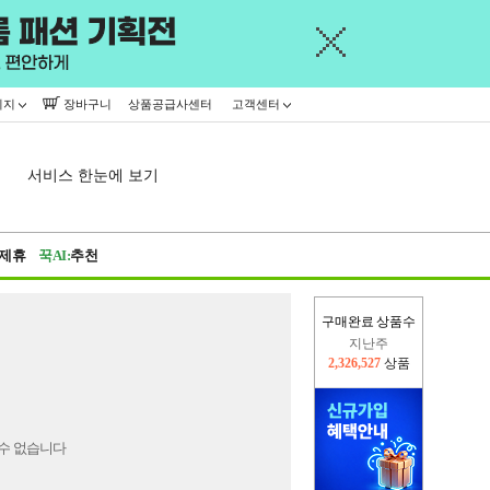
이지
장바구니
상품공급사센터
고객센터
서비스 한눈에 보기
제휴
꾹AI:
추천
구매완료 상품수
지난주
2,326,527
상품
이번주
2,309,909
상품
수 없습니다