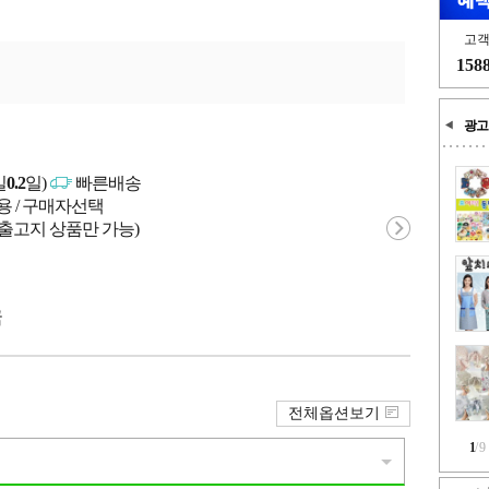
고
158
광고
일
0.2
일)
빠른배송
용 / 구매자선택
 출고지 상품만 가능)
국
전체옵션보기
1
/
9