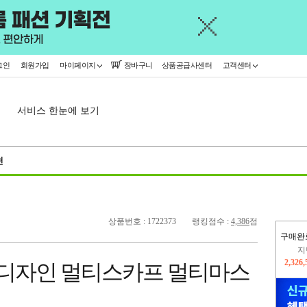
그인
회원가입
마이페이지
장바구니
상품공급사센터
고객센터
서비스 한눈에 보기
천
상품번호 : 1722373
랭킹점수 :
4,386
점
구매완
이
2,228
신디자인 멀티스카프 멀티마스
지
2,326