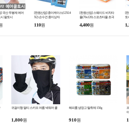
] 국산 무봉제 에어
[한원산업] 종이케이스(12X14
[한원산업] 스웨이드 비치타
[
토시 팔토시
X2) 손수건 종이상자
올(70x120) 스포츠타올 초극
토
세사 대형타올 바스타올
시
110
4,400
1,
원
원
원
장
귀걸이형 멀티 스카프 여름 넥워머 쿨
해피룸 냉장고 탈취제 150g
프
이
1,800
910
1
원
원