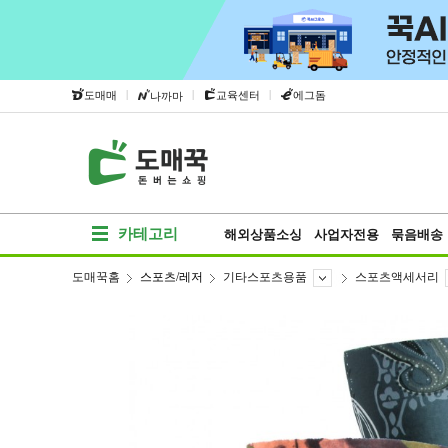
|
|
|
도매매
교육센터
에그돔
나까마
카테고리
해외상품소싱
사업자전용
묶음배송
도매꾹홈
스포츠/레저
기타스포츠용품
스포츠액세서리