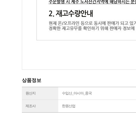
상품정보
원산지
수입산_아시아_중국
제조사
한원산업