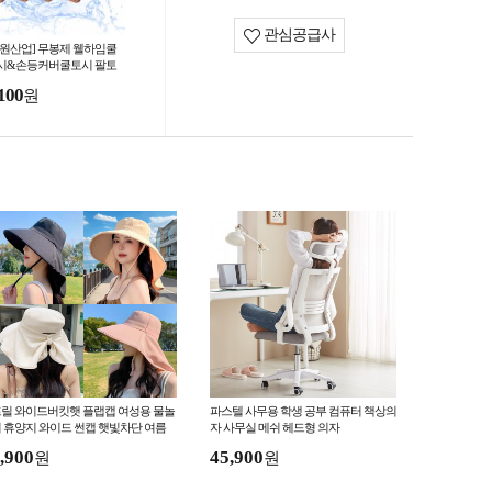
관심공급사
한원산업] 무봉제 웰하임쿨
시&손등커버쿨토시 팔토
100
원
릴 와이드버킷햇 플랩캡 여성용 물놀
파스텔 사무용 학생 공부 컴퓨터 책상의
 휴양지 와이드 썬캡 햇빛차단 여름
자 사무실 메쉬 헤드형 의자
챙넓은모자
,900
45,900
원
원