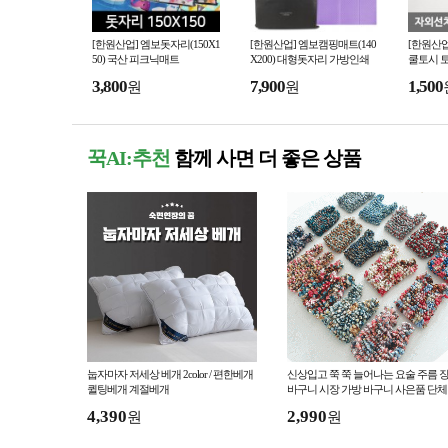
[한원산업] 엠보돗자리(150X1
[한원산업] 엠보캠핑매트(140
[한원산업
50) 국산 피크닉매트
X200) 대형돗자리 가방인쇄
쿨토시 
판촉 행사용품
3,800
7,900
1,500
원
원
꾹AI:추천
함께 사면 더 좋은 상품
눕자마자 저세상 베개 2color / 편한베개
신상입고 쭉 쭉 늘어나는 요술 주름 
퀼팅베개 계절베개
바구니 시장 가방 바구니 사은품 단체
플리츠 여성 에코백
4,390
2,990
원
원