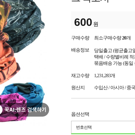
600
원
구매수량
최소구매수량
20
개
배송정보
당일출고
(평균출고
택배 / 수량별비례 적
묶음배송 가능 (동일
재고수량
1,231,283개
원산지
수입산 / 아시아 / 중
옵션선택
번호선택