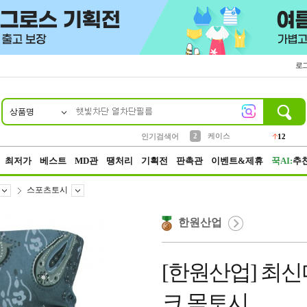
로
상품명
10
1
4
5
6
7
8
9
파우치
등산
벨트
실리콘
양말
모자
양산
여성패션
152
395
555
12
1
1
5
3
2
케이스
인기검색어
12
3
생수
454
최저가
베스트
MD관
땡처리
기획전
판촉관
이벤트&제휴
꾹AI:
추
스포츠토시
한원산업
[한원산업] 최
크 목토시