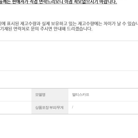
모델명
멀티스카프
/
상품포장 부피/무게