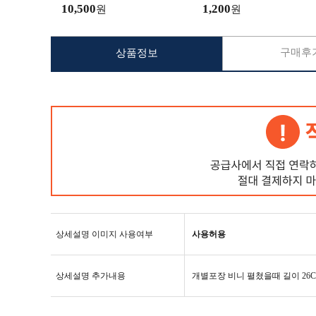
로/아이폰16프로맥스
10,500
1,200
원
원
구매후기
상품정보
상세설명 이미지 사용여부
사용허용
상세설명 추가내용
개별포장 비니 펼쳤을때 길이 26CM