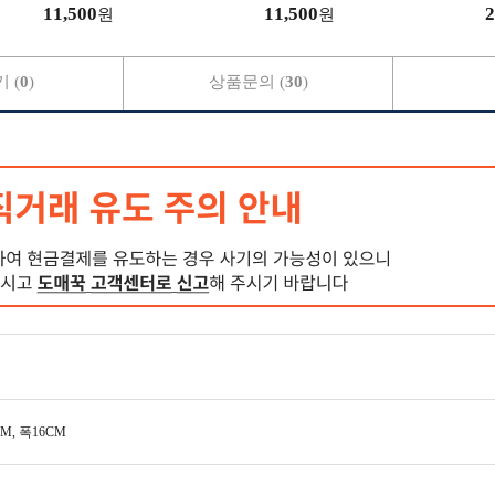
판촉물 답례품 사은품
링
11,500
11,500
2
원
원
 (
0
)
상품문의 (
30
)
, 폭16CM