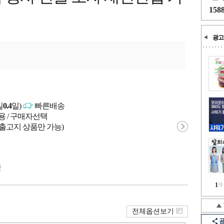
158
광고
일
0.4
일)
빠른배송
용 / 구매자선택
 출고지 상품만 가능)
국
1
/
9
전체옵션보기