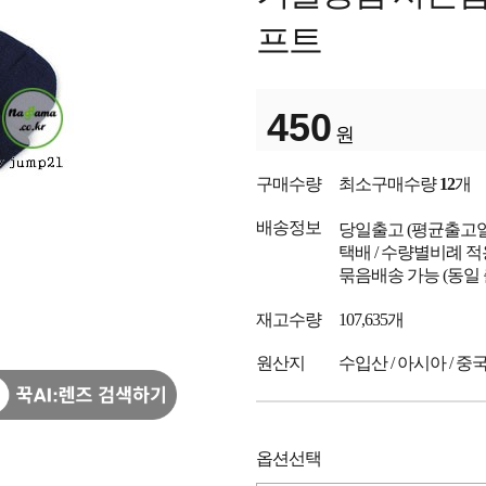
프트
450
원
구매수량
최소구매수량
12
개
배송정보
당일출고
(평균출고
택배 / 수량별비례 적
묶음배송 가능 (동일
재고수량
107,635개
원산지
수입산 / 아시아 / 중
옵션선택