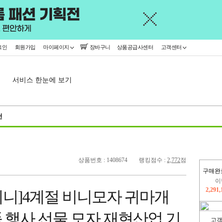
그인
회원가입
마이페이지
장바구니
상품공급사센터
고객센터
서비스 한눈에 보기
천
상품번호 : 1408674
랭킹점수 :
2,772
점
이
구매완
2,291
지
비니]4계절 비니모자 귀마개
2,326
 행사 선물 모자 재현산업 기
고