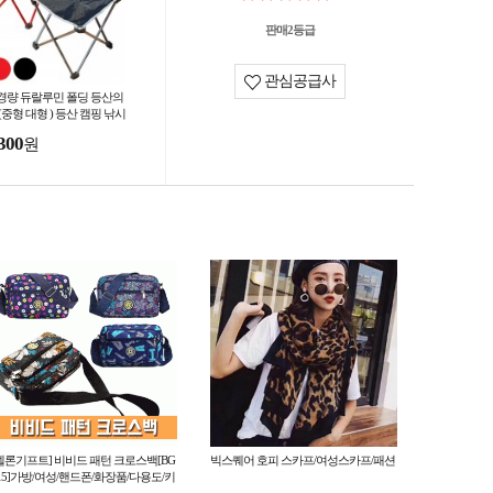
판매2등급
관심공급사
경량 듀랄루민 폴딩 등산의
(중형 대형 ) 등산 캠핑 낚시
자 휴대용의자 폴딩의자 재
300
원
산업 선물
멜론기프트] 비비드 패턴 크로스백[BG
빅스퀘어 호피 스카프/여성스카프/패션
15]가방/여성/핸드폰/화장품/다용도/키