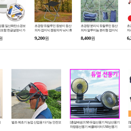
 정품 일산화탄소경보
초경량 듀랄루민 등받이 등산
초경량 분리식 듀랄루민 등산
초
지포함 한글설명서 가
의자 접이식 캠핑의자 낚시 휴
의자 알루미늄 분리형 접이식
자 
 감지기 캠핑용품 모
대용 의자 사은품 선물 재현산
캠핑의자 낚시 등산 사은품 선
의
9,200
8,400
6,
원
원
원
 숙박업소
업
물 재현산업
현
이
벌초 예초기 농업 산업용 다기능 안전모
[총알배송] USB 듀얼선풍기 탁상선풍기
[
차량용선풍기 써큘레이터 USB선풍기
1