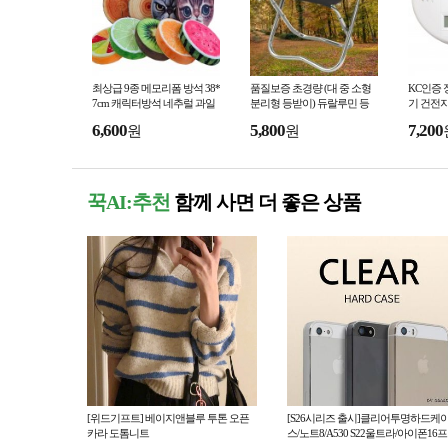
최상급 9종 메모리폼 방석 38*
품질보증 초경량 (대 중 소형
KC인증
7cm 캐릭터방석 네추럴 과일
분리형 등받이) 듀랄루민 등
기 건전
방석 어린이집 수험생 선물 사
산의자 6063 접이식 알루미늄
스경보기
6,600
5,800
7,200
원
원
은품 이불 재현산업
캠핑 낚시 재현산업
텔 팬션
꾹AI:추천
함께 사면 더 좋은 상품
[위드기프트] 베이지앤블루 투톤 오픈
[S26시리즈 출시]클리어투명하드케
카라 도톰니트
스/노트8/A530 S22울트라/아이폰16프