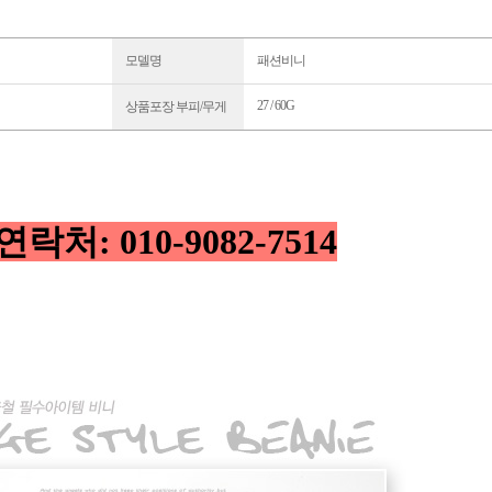
모델명
패션비니
27 / 60G
상품포장 부피/무게
처: 010-9082-7514