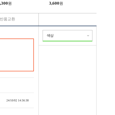
/에코백/인쇄/휴대용/남성
,300
3,600
원
원
반품교환
색상
24/10/02 14:56:38