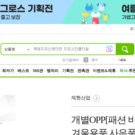
로
상품명
10
1
2
3
6
7
8
9
파우치
케이스
생수
실리콘
양말
모자
양산
여성패션
454
555
12
12
1
1
5
3
4
등산
인기검색어
152
5
벨트
395
최저가
베스트
MD관
땡처리
기획전
판촉관
이벤트&제휴
꾹AI:
추
재현산업
개별OPP[패션 
겨울용품 사은품