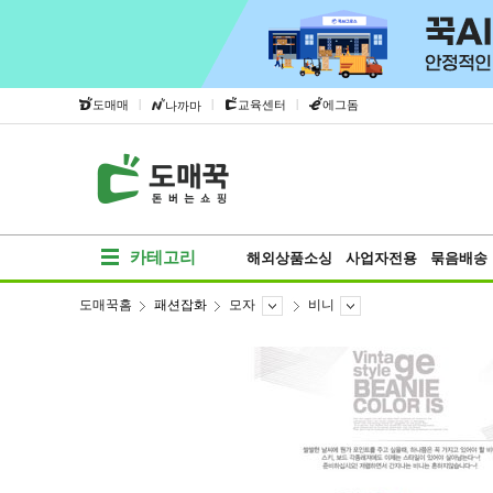
|
|
|
도매매
교육센터
에그돔
나까마
카테고리
해외상품소싱
사업자전용
묶음배송
도매꾹홈
패션잡화
모자
비니