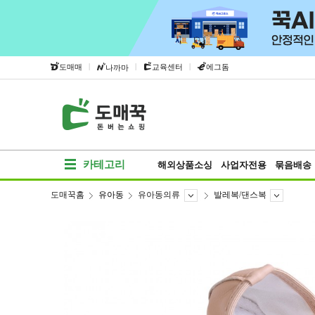
|
|
|
도매매
교육센터
에그돔
나까마
카테고리
해외상품소싱
사업자전용
묶음배송
도매꾹홈
유아동
유아동의류
발레복/댄스복