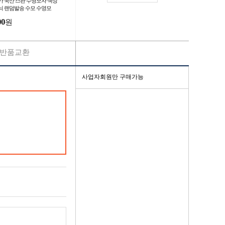
가 국산 스판 수영모자 색상
늬 랜덤발송 수모 수영모
00
원
반품교환
사업자회원만 구매가능