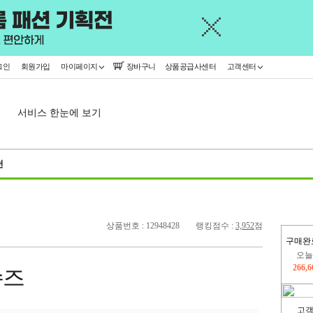
그인
회원가입
마이페이지
장바구니
상품공급사센터
고객센터
서비스 한눈에 보기
천
상품번호 : 12948428
랭킹점수 :
3,952
점
구매완
오늘
266,
슈즈
402,
고