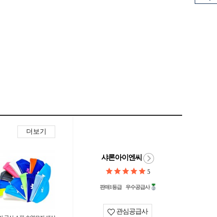
더보기
샤론아이엔씨
5
판매1등급
우수공급사
관심공급사