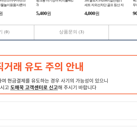
터슈즈/아쿠아슈즈/
핑크퐁 아기상어 비치볼40(2
3M 쿨토시 PS2000 (일반형) 1
특
3)
/물놀이용품/샤론아
세트 자외선차단 골프 등산 자
무
전거
5,400
4,000
9
원
원
원
 (
0
)
상품문의 (
3
)