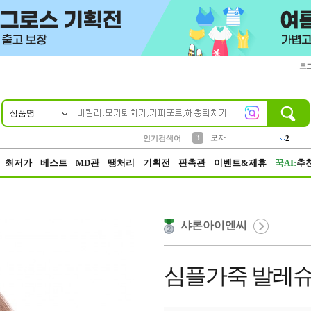
로
상품명
10
1
2
5
6
7
8
9
키링
파우치
말랑이
키캡
텀블러
가방
양말
양산
3
모자
1
1
1
5
2
2
2
인기검색어
4
선풍기
최저가
베스트
MD관
땡처리
기획전
판촉관
이벤트&제휴
꾹AI:
추
샤론아이엔씨
심플가죽 발레