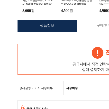
커밍 EVA만능슈즈 (150 290m
new러쉬801 수경 물안경 성인
스위밍워
m) 실내화 초등학교 병원 학
수경 남녀공용 물놀이용
워터슈즈
교 학생실내화
이엔씨
3,600
4,500
4,900
원
원
구매후기
상품정보
상세설명 이미지 사용여부
사용허용
공급사 공지사항