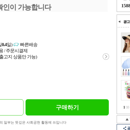
158
확인이 가능합니다
광고
일
0.4
일)
빠른배송
용 / 주문시결제
 출고지 상품만 가능)
구매하기
1
/
10
의 일부는 뜻깊은 사회공헌 활동에 쓰입니다