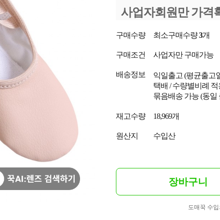
사업자회원만 가격
구매수량
최소구매수량
3
개
구매조건
사업자만 구매가능
배송정보
익일출고
(평균출고
택배 / 수량별비례 적
묶음배송 가능 (동일
재고수량
18,969개
원산지
수입산
장바구니
도매꾹 수입