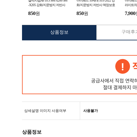
갤럭시탭A8 10.5 SM-X200 SM
아이패드 10세대 10.9 2022 강
아이패드 
-X205 강화/지문방지 저반사
화/지문방지 저반사 액정보호
라이트차
액정보호필름
필름 A2696 A2757
리 A2301
850
850
7,900
원
원
구매후기
상품정보
상세설명 이미지 사용여부
사용불가
상품정보