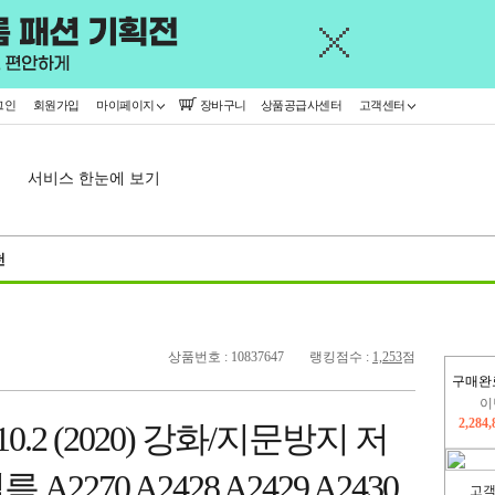
그인
회원가입
마이페이지
장바구니
상품공급사센터
고객센터
서비스 한눈에 보기
천
상품번호 : 10837647
랭킹점수 :
1,253
점
구매완
이
2,284
.2 (2020) 강화/지문방지 저
지
2,326
270 A2428 A2429 A2430
고