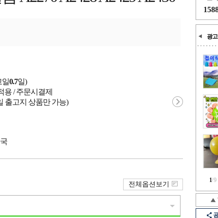
158
광고
고일
0.7
일)
적용 / 주문시결제
일 출고지 상품만 가능)
중국
1
/
9
전체옵션보기