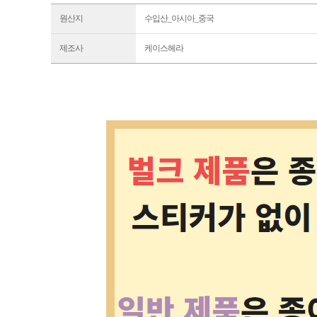
원산지
수입산_아시아_중국
제조사
케이스헤라