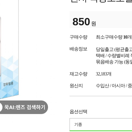
850
원
구매수량
최소구매수량
10
개
배송정보
당일출고
(평균출
택배 / 수량별비례 
묶음배송 가능 (동
재고수량
32,183개
원산지
수입산 / 아시아 / 
옵션선택
기종