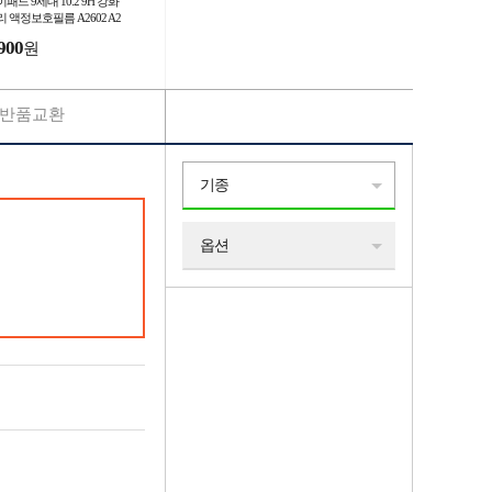
패드 9세대 10.2 9H 강화
 액정보호필름 A2602 A2
4
900
원
반품교환
기종
옵션