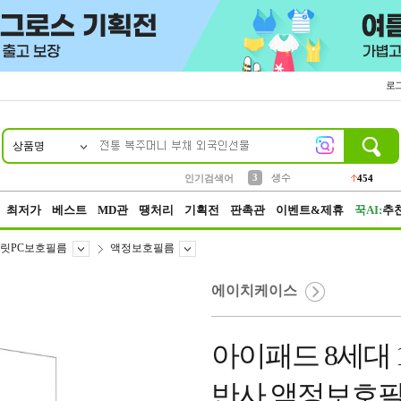
로
상품명
10
1
2
3
6
7
8
9
파우치
케이스
생수
실리콘
양말
모자
양산
여성패션
454
555
12
12
1
1
5
3
4
등산
인기검색어
152
5
벨트
395
최저가
베스트
MD관
땡처리
기획전
판촉관
이벤트&제휴
꾹AI:
추
릿PC보호필름
액정보호필름
에이치케이스
아이패드 8세대 10
반사 액정보호필름 A2