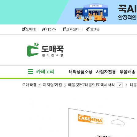
|
|
|
도매매
교육센터
에그돔
나까마
카테고리
해외상품소싱
사업자전용
묶음배송
도매꾹홈
디지털/가전
태블릿PC/태블릿PC액세서리
태블