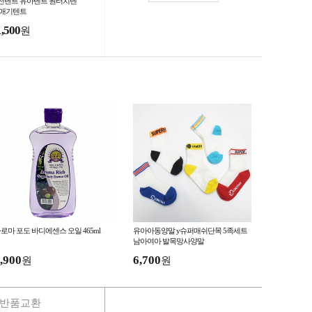
전텐트 유아텐트 원터치텐
 애기텐트
1,500
원
로마 포도 바디에센스 오일 465ml
유아아동양말 y슈퍼매쉬단목 5족세트
남아여아 발목망사양말
,900
6,700
원
원
반품교환