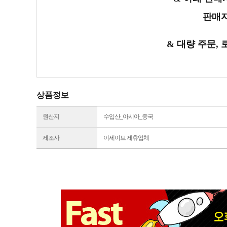
판매자
& 대량 주문,
상품정보
원산지
수입산_아시아_중국
제조사
이세이브 제휴업체