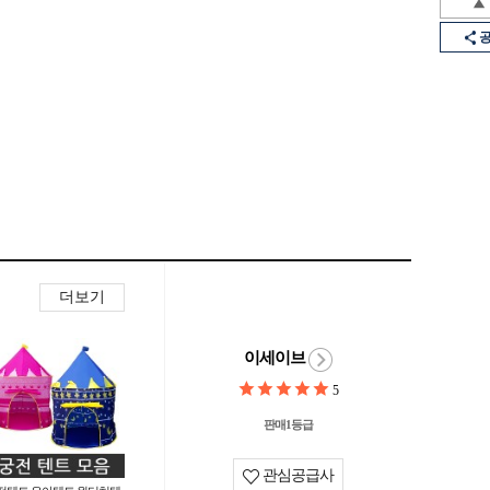
더보기
이세이브
5
판매1등급
관심공급사