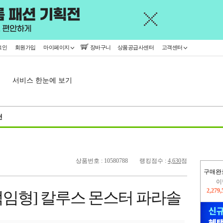
그인
회원가입
마이페이지
장바구니
상품공급사센터
고객센터
서비스 한눈에 보기
천
상품번호 : 10580788
랭킹점수 :
4,630
점
구매완
이
2,279
솔 꺽임형] 칼루스 몬스터 파라솔
지
2,326