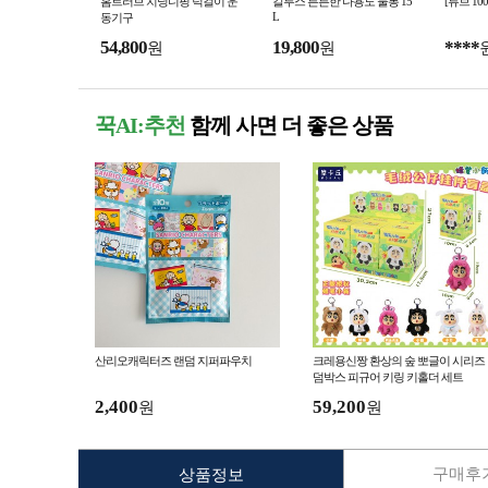
홈트러브 치닝디핑 턱걸이 운
칼루스 튼튼한 다용도 물통 15
[튜브 10
L
동기구
54,800
19,800
****
원
원
꾹AI:추천
함께 사면 더 좋은 상품
산리오캐릭터즈 랜덤 지퍼파우치
크레용신짱 환상의 숲 뽀글이 시리즈
덤박스 피규어 키링 키홀더 세트
2,400
59,200
원
원
구매후기
상품정보