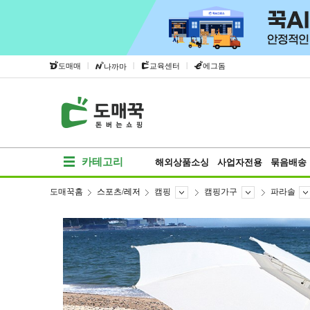
|
|
|
도매매
교육센터
에그돔
나까마
카테고리
해외상품소싱
사업자전용
묶음배송
도매꾹홈
스포츠/레저
캠핑
캠핑가구
파라솔