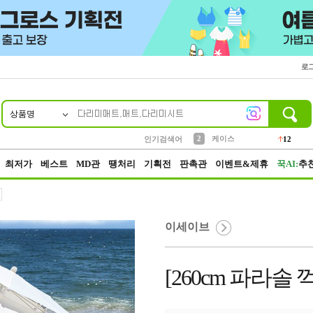
로
상품명
10
1
4
5
6
7
8
9
파우치
등산
벨트
실리콘
양말
모자
양산
여성패션
152
395
555
12
1
1
5
3
2
케이스
12
인기검색어
3
생수
454
최저가
베스트
MD관
땡처리
기획전
판촉관
이벤트&제휴
꾹AI:
추
이세이브
[260cm 파라