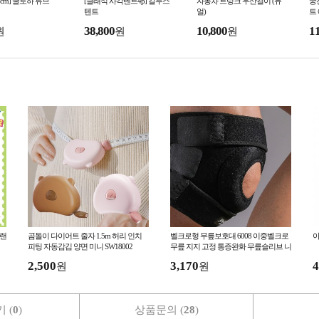
0cm] 쿨로하 튜브
[클래식 사각텐트4p] 칼루스
자동차 트렁크 우산걸이 (듀
궁
텐트
얼)
트
38,800
10,800
1
원
원
원
 랜
곰돌이 다이어트 줄자 1.5m 허리 인치
벨크로형 무릎보호대 6008 이중벨크로
아
피팅 자동감김 양면 미니 SW18002
무릎 지지 고정 통증완화 무릎슬리브 니
스트랩 헬스 런닝 등산
2,500
3,170
4
원
원
 (
0
)
상품문의 (
28
)