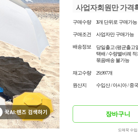
사업자회원만 가격
구매수량
3
개 단위로 구매가능
구매조건
사업자만 구매가능
배송정보
당일출고
(평균출고
택배 / 수량별비례 적
묶음배송 불가능
재고수량
29,997개
원산지
수입산 / 아시아 / 중
장바구니
도매꾹 수입