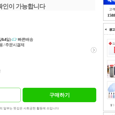
확인이 가능합니다
고
158
광고
일
0.4
일)
빠른배송
용 / 주문시결제
국
구매하기
1
/
9
의 일부는 뜻깊은 사회공헌 활동에 쓰입니다