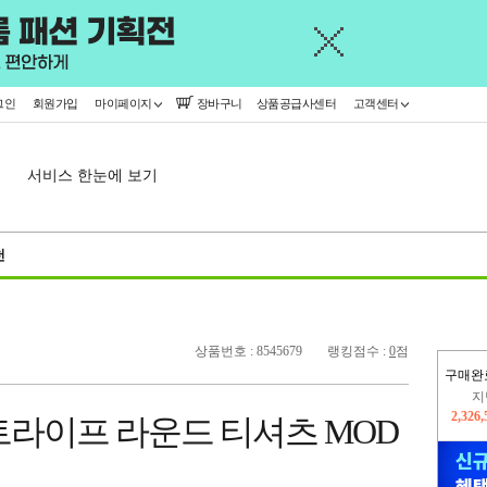
그인
회원가입
마이페이지
장바구니
상품공급사센터
고객센터
서비스 한눈에 보기
천
상품번호 : 8545679
랭킹점수 :
0
점
구매완
이
2,415
트라이프 라운드 티셔츠 MOD
지
2,326