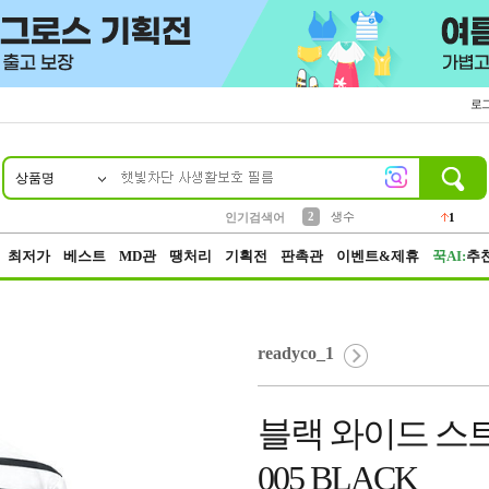
로
상품명
10
1
4
5
6
7
8
9
벨트
파우치
등산
실리콘
양말
여성패션
장갑
led
4
3
1
2
4
1
2
생수
인기검색어
1
3
케이스
1
최저가
베스트
MD관
땡처리
기획전
판촉관
이벤트&제휴
꾹AI:
추
readyco_1
블랙 와이드 스
005 BLACK