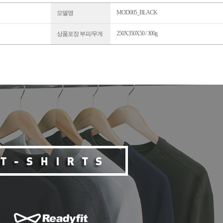
MOD005_BLACK
모델명
250X350X50 / 300g
상품포장 부피/무게