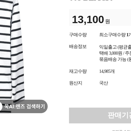
13,100
원
구매수량
최소구매수량
1
배송정보
익일출고
(평균
택배 3,000원 /
묶음배송 가능 (
재고수량
14,985개
원산지
국산
판매기