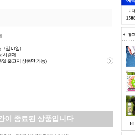
고
158
광고
개
출고일
1.1
일)
 주문시결제
동일 출고지 상품만 가능)
간이 종료된 상품입니다
1
/
9