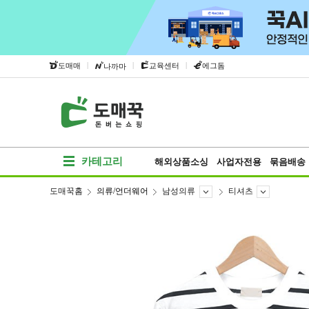
|
|
|
도매매
교육센터
에그돔
나까마
카테고리
해외상품소싱
사업자전용
묶음배송
도매꾹홈
의류/언더웨어
남성의류
티셔츠