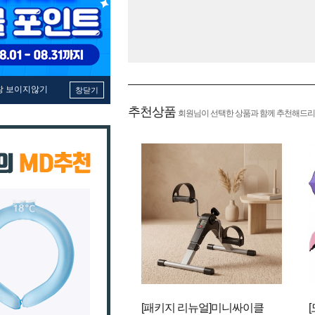
창 보이지않기
창닫기
추천상품
회원님이 선택한 상품과 함께 추천해드리
[패키지 리뉴얼]미니싸이클