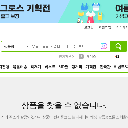
로그인
회원가입
마이페
상품명
10
1
4
5
6
7
8
9
파우치
등산
벨트
실리콘
양말
모자
양산
여성패션
152
395
555
12
1
1
5
3
2
케이스
인기검색어
12
3
생수
454
자전용
묶음배송
최저가
베스트
MD관
땡처리
기획전
판촉관
이벤트&
상품을 찾을 수 없습니다.
이지의 주소가 잘못되었거나, 상품이 판매종료 또는 삭제되어 해당 상품정보를 조회할 