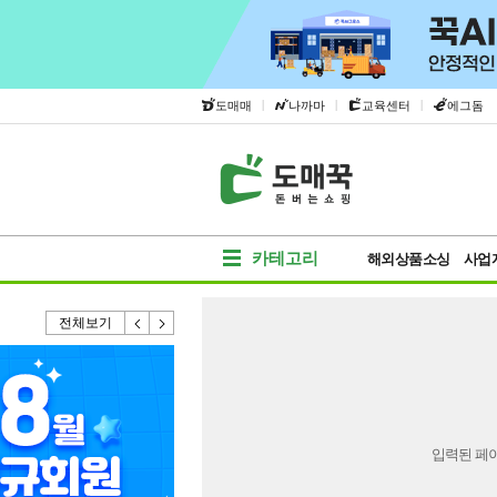
|
|
|
도매매
나까마
교육센터
에그돔
카테고리
해외상품소싱
사업
전체보기
입력된 페