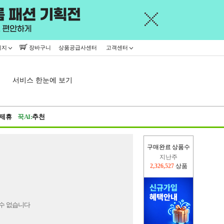
이지
장바구니
상품공급사센터
고객센터
서비스 한눈에 보기
제휴
꾹AI:
추천
구매완료 상품수
지난주
2,326,527
상품
이번주
2,302,757
상품
수 없습니다