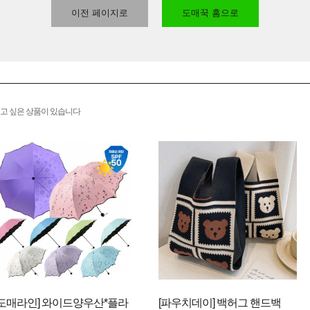
이전 페이지로
도매꾹 홈으로
고 싶은 상품이 있습니다
[도매라인] 와이드양우산*플라
[파우치데이] 백허그 핸드백