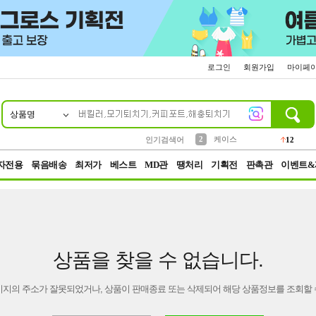
로그인
회원가입
마이페
상품명
10
1
4
5
6
7
8
9
파우치
등산
벨트
실리콘
양말
모자
양산
여성패션
152
395
555
12
1
1
5
3
2
케이스
인기검색어
12
3
생수
454
자전용
묶음배송
최저가
베스트
MD관
땡처리
기획전
판촉관
이벤트&
상품을 찾을 수 없습니다.
이지의 주소가 잘못되었거나, 상품이 판매종료 또는 삭제되어 해당 상품정보를 조회할 