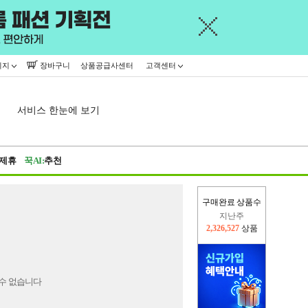
이지
장바구니
상품공급사센터
고객센터
서비스 한눈에 보기
제휴
꾹AI:
추천
구매완료 상품수
지난주
2,326,527
상품
이번주
2,309,404
상품
수 없습니다