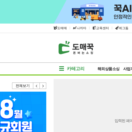
|
|
|
도매매
나까마
교육센터
에그돔
카테고리
해외상품소싱
사업
전체보기
입력된 페