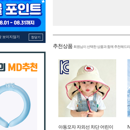
창 보이지않기
창닫기
추천상품
회원님이 선택한 상품과 함께 추천해드리
아동모자 자외선 차단 어린이