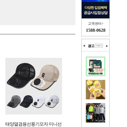
다양한 입점혜택
공급사입점상담
고객센터
1588-0628
광고
태양열겸용선풍기모자 미니선