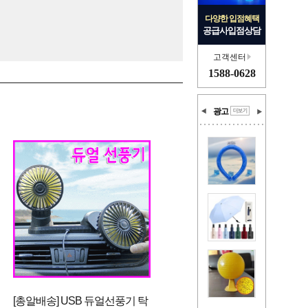
다양한 입점혜택
공급사입점상담
고객센터
1588-0628
광고
[총알배송] USB 듀얼선풍기 탁