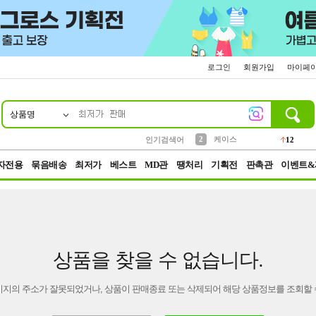
로그인
회원가입
마이페
상품명
10
1
4
5
6
7
8
9
파우치
등산
벨트
실리콘
양말
모자
양산
여성패션
152
395
555
12
1
1
5
3
2
케이스
인기검색어
12
3
생수
454
자전용
묶음배송
최저가
베스트
MD관
땡처리
기획전
판촉관
이벤트&
상품을 찾을 수 없습니다.
이지의 주소가 잘못되었거나, 상품이 판매종료 또는 삭제되어 해당 상품정보를 조회할 