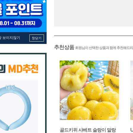
창 보이지않기
창닫기
추천상품
회원님이 선택한 상품과 함께 추천해드리
골드키위 샤베트 슬랑이 말랑