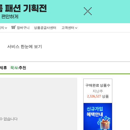
이지
장바구니
상품공급사센터
고객센터
서비스 한눈에 보기
제휴
꾹AI:
추천
구매완료 상품수
지난주
2,326,527
상품
이번주
2,294,169
상품
수 없습니다