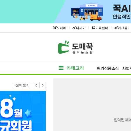
|
|
|
도매매
나까마
교육센터
에그돔
카테고리
해외상품소싱
사업
전체보기
입력된 페