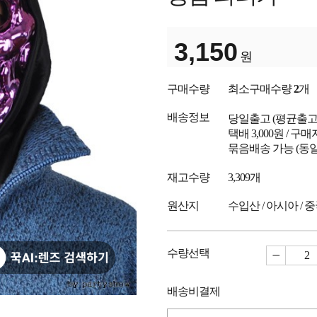
3,150
원
구매수량
최소구매수량
2
개
배송정보
당일출고
(평균출
택배 3,000원 / 구
묶음배송 가능 (동일
재고수량
3,309개
원산지
수입산 / 아시아 / 
수량선택
배송비결제