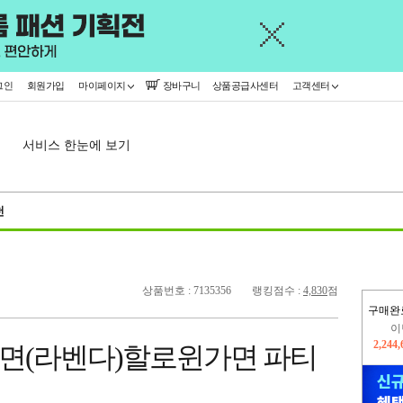
그인
회원가입
마이페이지
장바구니
상품공급사센터
고객센터
서비스 한눈에 보기
천
상품번호 : 7135356
랭킹점수 :
4,830
점
구매완
이
2,244
지
면(라벤다)할로윈가면 파티
2,326