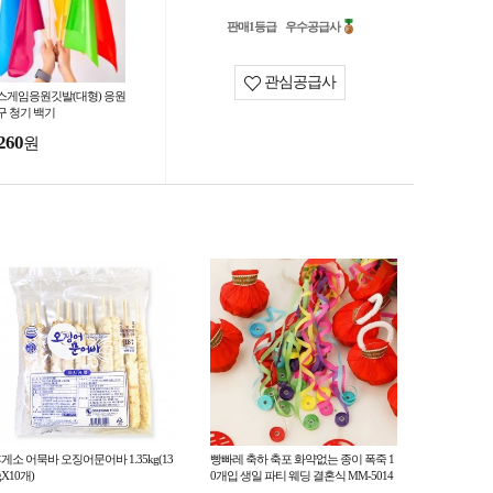
판매1등급
우수공급사
관심공급사
스게임응원깃발(대형) 응원
구 청기 백기
260
원
게소 어묵바 오징어문어바 1.35kg(13
빵빠레 축하 축포 화약없는 종이 폭죽 1
gX10개)
0개입 생일 파티 웨딩 결혼식 MM-5014
0