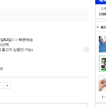
고
158
광고
고일
0.2
일)
빠른배송
매자선택
 출고지 상품만 가능)
중국
1
/
9