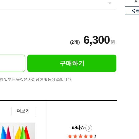
6,300
(
2
개)
원
구매하기
의 일부는 뜻깊은 사회공헌 활동에 쓰입니다
더보기
파티쇼
5