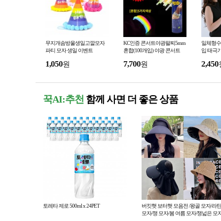
무지개솜방울생일고깔모자
KC인증 콘서트야광팔찌5mm
일체형수
파티 모자 생일 이벤트
혼합(100개입) 야광 콘서트
입 태극
1,050
7,700
2,450
원
원
꾹AI:추천
함께 사면 더 좋은 상품
토레타 제로 500ml x 24PET
버킷햇 보터햇 모음전 /왕골 모자/라
모자/챙 모자/봄 여름 모자/챙넓은 모자
벙거지모자/버킷햇