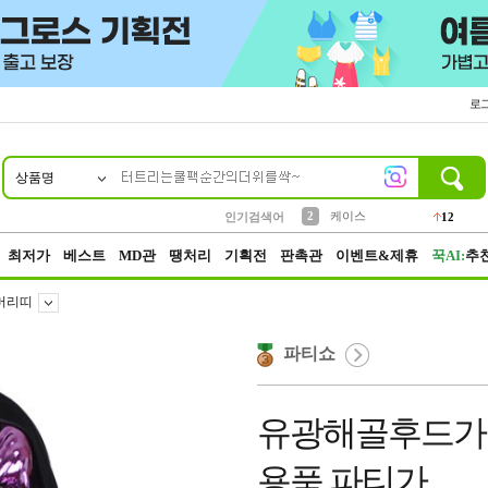
로
상품명
10
1
4
5
6
7
8
9
파우치
등산
벨트
실리콘
양말
모자
양산
여성패션
152
395
555
12
1
1
5
3
2
케이스
12
인기검색어
3
생수
454
최저가
베스트
MD관
땡처리
기획전
판촉관
이벤트&제휴
꾹AI:
추
머리띠
파티쇼
유광해골후드가
용품 파티가