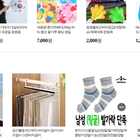
기태극기(일반)10개
대용량 종이컨페티(200g) 파
응원펠트손바닥장갑(대형30c
매
기 국경일 응원용
티 풍선 꽃가루 웨딩 생일
m) 체육대회 운동회
도
7,000
2,800
1,
원
원
원
탄
공간활용 6단 매직 바지걸이 접이식바
최저가/고품질/남성양말/발가락양말/무
휴
/
지걸이 스텐바지걸이
좀방지양말/기능성양말/면양말/양말
5