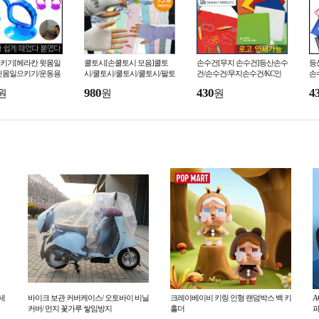
키기[헤라칸 윗몸일
쿨토시[손쿨토시 모음]쿨토
손수건[무지 손수건]등산손수
등
윗몸일으키기/운동용
시/쿨토시/쿨토시/쿨토시/팔토
건/손수건/무지손수건/KC인
손
구/국산/뛰어난 접착
시/손쿨토시/손가락쿨토시/인
증/개별OPP/등산손수건/헤어
P
980
430
4
원
원
원
무역]
쇄가능/Kc[효정무역]
밴드[효정무역]
쇄
세
바이크 보관 커버케이스/ 오토바이 비닐
크레이베이비 키링 인형 랜덤박스 백 키
A
커버/ 먼지 꽃가루 쌓임방지
홀더
파