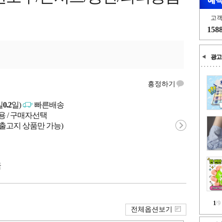
고
158
광고
흥정하기
일
0.2
일)
빠른배송
용 / 구매자선택
 출고지 상품만 가능)
국
1
/
9
전체옵션보기