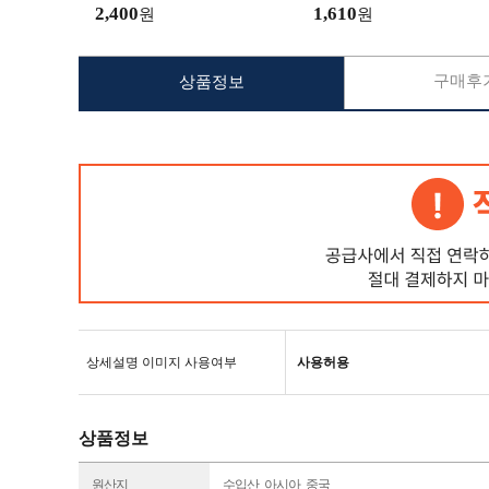
2,400
1,610
원
원
구매후기
상품정보
상세설명 이미지 사용여부
사용허용
상품정보
원산지
수입산_아시아_중국