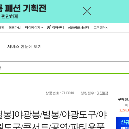
그인
회원가입
마이페이지
장바구니
상품공급사센터
고객센터
서비스 한눈에 보기
천
상품번호 : 7113010
랭킹점수 :
3,330
점
구매완
이
2,295
별봉]야광봉/별봉/야광도구/야
지
2,326
원도구/콘서트/공연/파티용품