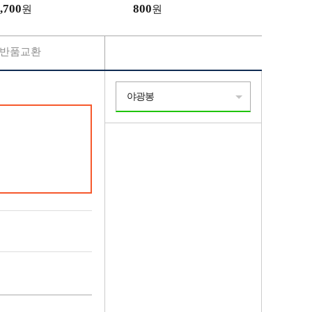
,700
800
원
원
반품교환
야광봉