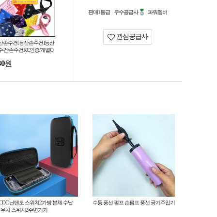
판매1등급
우수공급사
파워멤버
관심공급사
산손수건[등산손수건]등산
수건/손수건KC인증/개별O
P/손수건/스카프/헤어밴드/인
30
원
가능[효정무역]
CDC 닌텐도 스위치2가방 본체 수납
수동 풍선 펌프 손펌프 풍선 공기주입기
우치 스위치2주변기기