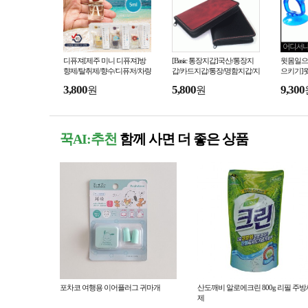
디퓨져[제주 미니 디퓨져]방
[Basic 통장지갑]국산/통장지
윗몸일으
향제/탈취제/향수/디퓨저/차량
갑/카드지갑/통장/명함지갑/지
으키기]
용방향제/차량거치대포함/고
갑/개별포장/인쇄가능/판촉물/
품/운동기
3,800
5,800
9,300
원
원
급케이스[효정무역]
사은품[효정무역]
력/[효정
꾹AI:추천
함께 사면 더 좋은 상품
포차코 여행용 이어플러그 귀마개
산도깨비 알로에크린 800g 리필 주방
제