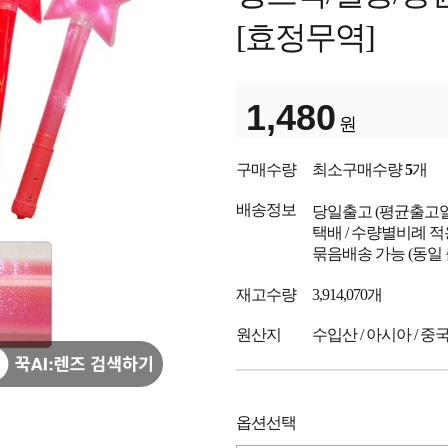
[효정무역]
1,480
원
구매수량
최소구매수량
5
개
배송정보
당일출고
(평균출고
택배 / 수량별비례 적
묶음배송 가능 (동일
재고수량
3,914,070개
원산지
수입산 / 아시아 / 중
옵션선택