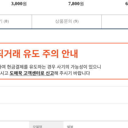
3,000
7,800
6
원
원
 (
0
)
상품문의 (
9
)
모델명
별봉