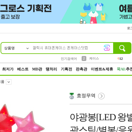
로
상품명
10
1
4
5
6
7
8
9
파우치
등산
벨트
실리콘
양말
모자
양산
여성패션
152
395
555
12
1
1
5
3
2
케이스
인기검색어
12
3
생수
454
최저가
베스트
MD관
땡처리
기획전
판촉관
이벤트&제휴
꾹AI:
추
용품
효정무역
야광봉[LED 왕
광스틱/별봉/응