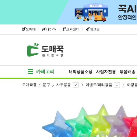
|
|
|
도매매
교육센터
에그돔
나까마
카테고리
해외상품소싱
사업자전용
묶음배송
도매꾹홈
문구
사무용품
이벤트/파티용품
야광