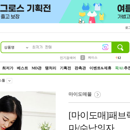
로
상품명
10
1
4
5
6
7
8
9
파우치
등산
벨트
실리콘
양말
모자
양산
여성패션
152
395
555
12
1
1
5
3
2
케이스
인기검색어
12
3
생수
454
최저가
베스트
MD관
땡처리
기획전
판촉관
이벤트&제휴
꾹AI:
추
스툴
마이도매몰
[마이도매]패브
마/수납의자