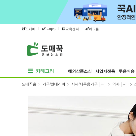
|
|
|
도매매
교육센터
에그돔
나까마
카테고리
해외상품소싱
사업자전용
묶음배송
도매꾹홈
가구/인테리어
서재/사무용가구
의자