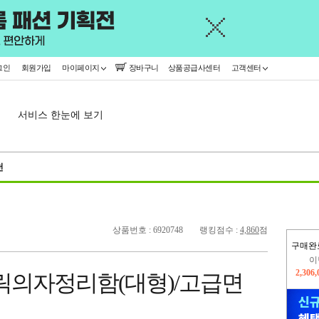
그인
회원가입
마이페이지
장바구니
상품공급사센터
고객센터
서비스 한눈에 보기
천
상품번호 : 6920748
랭킹점수 :
4,860
점
구매완
이
2,306
릭의자정리함(대형)/고급면
지
2,326