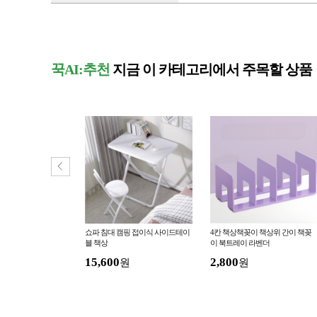
꾹AI:추천
지금 이 카테고리에서 주목할 상품
 발받침대 각도조절식
쇼파 침대 캠핑 접이식 사이드테이
4칸 책상책꽂이 책상위 간이 책꽂
툴 풋레스트 발거치대
블 책상
이 북트레이 라벤더
15,600
2,800
원
원
원