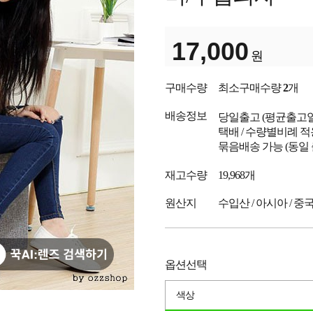
17,000
원
구매수량
최소구매수량
2
개
배송정보
당일출고
(평균출고
택배 / 수량별비례 적
묶음배송 가능 (동일
재고수량
19,968개
원산지
수입산 / 아시아 / 중
옵션선택
색상