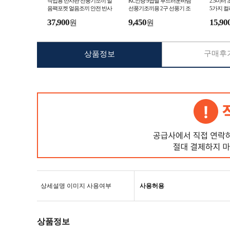
작업용 반사판 선풍기조끼 얼
KC인증 9엽날 부드러운바람
2.5미터
음팩포켓 얼음조끼 안전 반사
선풍기조끼용 2구 선풍기 조
5가지 
판 여름 작업 냉풍 조끼 공장
끼 선풍기 냉풍조끼 얼음조끼
비치 정원
37,900
9,450
15,90
원
원
야외작업 현장 작업
커피숍 카
구매후기
상품정보
상세설명 이미지 사용여부
사용허용
상품정보