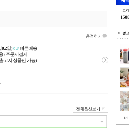
고
158
광고
흥정하기
일
0.2
일)
빠른배송
용 / 주문시결제
 출고지 상품만 가능)
국
전체옵션보기
1
/
9