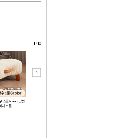
1
/
10
툴 6color / 감성
4칸 책상책꽂이 책상위 간이 책꽂
의자 접이식 나무 간이 등받이 스툴
미니 스툴
이 북트레이 투명
화장대 인테리어 카페 보조
3,050
****
원
원