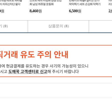
 초대형 레트로 파라솔
소프트 메쉬 러닝화 경량 조깅
런웨이브 레벨6 실리콘 손가
아
컬러 자외선차단 팔각
화 남성 캐쥬얼 운동화
락악력기 세트 손강화 악력기
리
 테라스 펜션 편의점
근력기 강화 스트레칭 재활운
운
0
8,460
6,500
2,
원
원
원
페 파
동
 (
0
)
상품문의 (
8
)