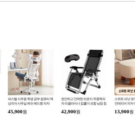
파스텔 사무용 학생 공부 컴퓨터 책
편안하고 안락한 라운지 무중력의
스위트 피넛 로우 스
상의자 사무실 메쉬 헤드형 의자
자 리클라이너 컵홀더 포함 낮잠 침
인테리어 의자 
대 휴게일 폴딩 접이식 안락 의자
45,900
42,900
13,900
원
원
원