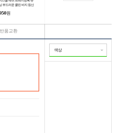
이스쿨 메쉬 트레이닝복 츄
닝 부드러운 쿨린 바지 등산
동 여름 작업
950
원
반품교환
색상