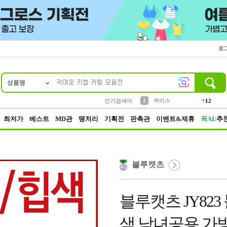
로
상품명
10
1
4
5
6
7
8
9
파우치
등산
벨트
실리콘
양말
모자
양산
여성패션
152
395
555
12
1
1
5
3
2
케이스
인기검색어
12
3
생수
454
최저가
베스트
MD관
땡처리
기획전
판촉관
이벤트&제휴
꾹AI:
추
블루캣츠
블루캣츠 JY82
색 남녀공용 가