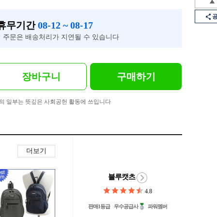
 휴무기간
08-12 ~ 08-17
 주문은 배송처리가 지연될 수 있습니다
장바구니
구매하기
의 일부는 뜻깊은 사회공헌 활동에 쓰입니다
더보기
블루캣츠
4.8
판매1등급
우수공급사
파워멤버