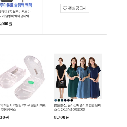
관심공급사
루캣츠 670 블루마운트 아
도어 슬링백 백팩 멀티백
3,000
원
약 커팅기 약절단 약가위 절단기 자르
[범진통상] 폴라소매 솔리드 인견 원피
 컷팅 케이스
스 (L-2XL) [WI-OPS2333S]
30
8,700
원
원