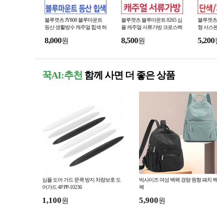
블루캣츠 JY808 블루마운트
블루캣츠 블루마운트 8265 심
블루캣츠
등산 생활방수 캐주얼 힙색 허
플 캐주얼 서류가방 크로스백
형 서스펜더
리색
물
8,000
8,500
5,200
원
원
꾹AI:추천
함께 사면 더 좋은 상품
심플 도어 가드 문콕 방지 차량보호 도
빅사이즈 여성 백팩 경량 원형 패치 
어가드 4P PP-10236
팩
1,100
5,900
원
원