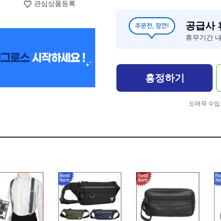
관심상품등록
공급사
휴무기간 내
흥정하기
도매꾹 수입