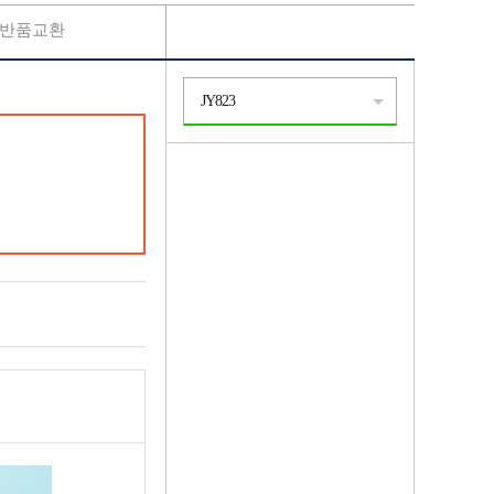
반품교환
JY823