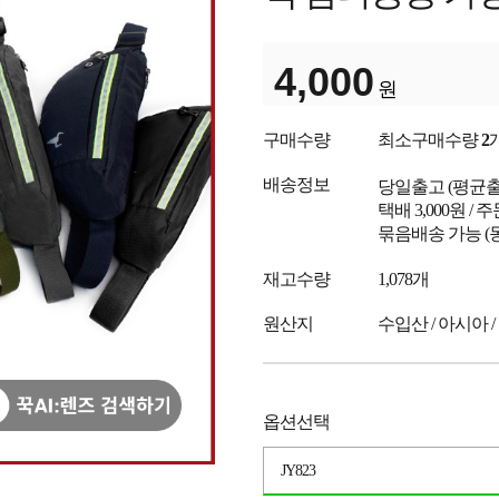
4,000
원
구매수량
최소구매수량
2
배송정보
당일출고
(평균
택배 3,000원 /
묶음배송 가능 (
재고수량
1,078개
원산지
수입산 / 아시아 /
옵션선택
JY823