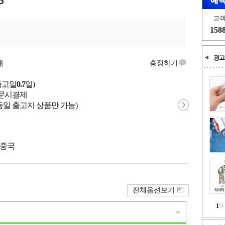
고
158
광고
개
흥정하기
출고일
0.7
일)
 주문시결제
동일 출고지 상품만 가능)
 중국
전체옵션보기
1
/
9