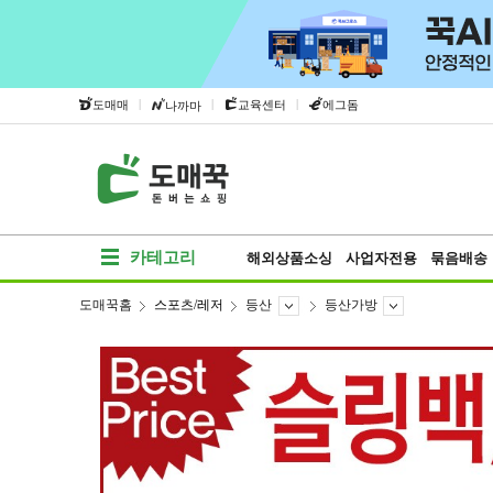
|
|
|
도매매
교육센터
에그돔
나까마
카테고리
해외상품소싱
사업자전용
묶음배송
도매꾹홈
스포츠/레저
등산
등산가방