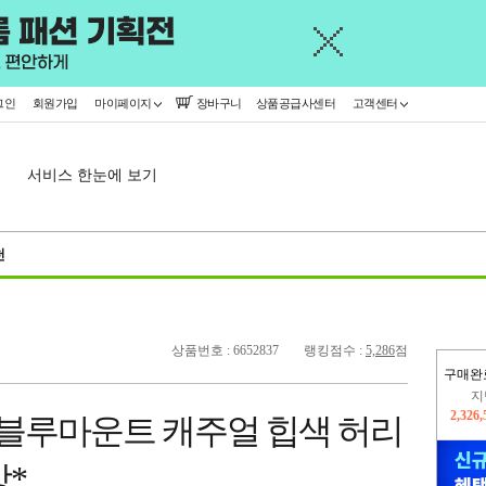
그인
회원가입
마이페이지
장바구니
상품공급사센터
고객센터
서비스 한눈에 보기
천
상품번호 : 6652837
랭킹점수 :
5,286
점
구매완
이
2,228
3 블루마운트 캐주얼 힙색 허리
지
2,326
방*