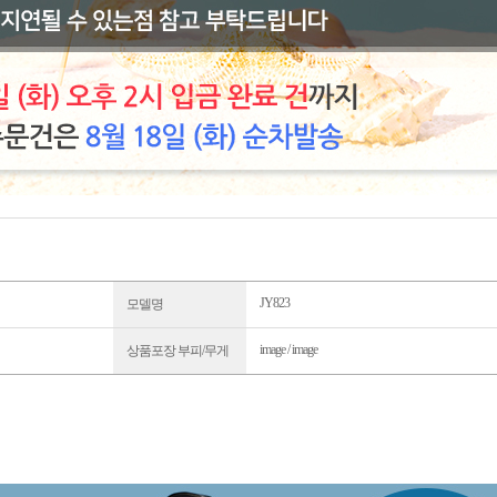
JY823
모델명
image / image
상품포장 부피/무게