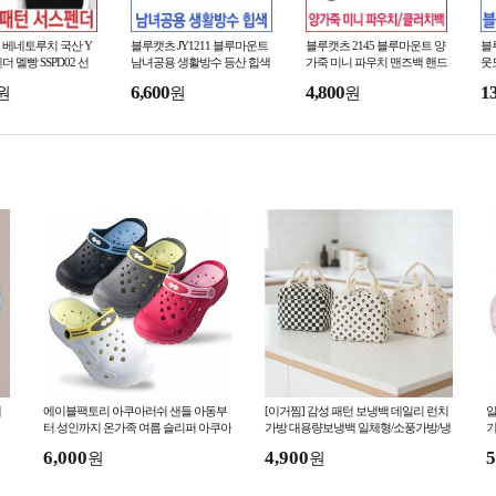
 베네토루치 국산 Y
블루캣츠 JY1211 블루마운트
블루캣츠 2145 블루마운트 양
블
 멜빵 SSPD02 선
남녀공용 생활방수 등산 힙색
가죽 미니 파우치 맨즈백 핸드
웃
폰가방
6,600
4,800
1
원
원
원
백
에이블팩토리 아쿠아러쉬 샌들 아동부
[이거찜] 감성 패턴 보냉백 데일리 런치
알
터 성인까지 온가족 여름 슬리퍼 아쿠아
가방 대용량보냉백 일체형/소풍가방/냉
기
샌들 아쿠아슈즈 물놀이
장고 가방
6,000
4,900
5
원
원