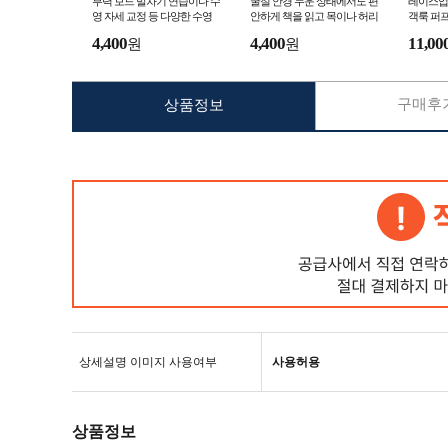
부력 보드 발차기 연습이나 수
굴절 안경 누운 상태에서도 편
레이스업
영 자세 교정 등 다양한 수영
안하게 책을 읽고 목이나 허리
객룩 퍼프
연습에 활용할 수 있는 보조
에 부담을 주지 않고 자세 유
러운 여
4,400
4,400
11,00
원
원
장비
지
구매후기
상품정보
상세설명 이미지 사용여부
사용허용
상품정보