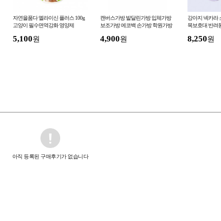
자연을품다 엘라이신 플러스 100g
캔버스가방 발달린가방 입체가방
강아지 넥카라 
고양이 필수면역강화 영양제
보조가방 에코백 손가방 학원가방
목보호대 반려
꿈제주 귤가방 귤소품 제주기념품
5,100
4,900
8,250
원
원
원
아직 등록된 구매후기가 없습니다