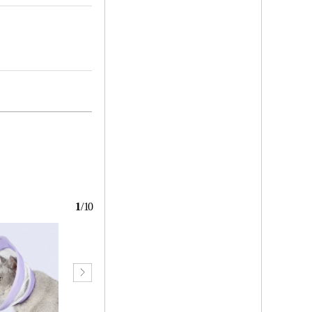
1
/
10