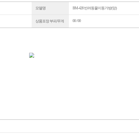
모델명
BM-428 반려동물이동가방(망)
00 / 00
상품포장 부피/무게