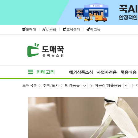
|
|
|
도매매
교육센터
에그돔
나까마
카테고리
해외상품소싱
사업자전용
묶음배송
도매꾹홈
취미/도서
반려동물
이동장/외출용품