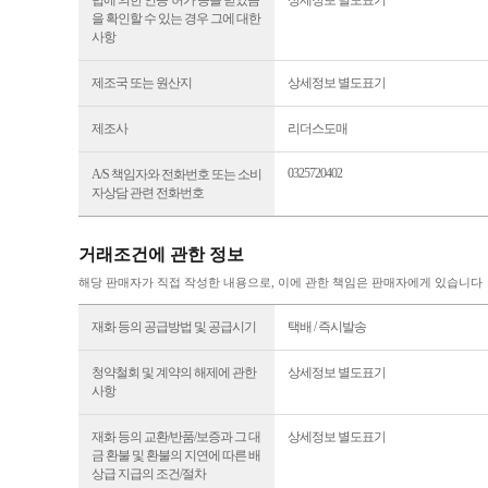
법에 의한 인증·허가 등을 받았음
상세정보 별도표기
을 확인할 수 있는 경우 그에 대한
사항
제조국 또는 원산지
상세정보 별도표기
제조사
리더스도매
0325720402
A/S 책임자와 전화번호 또는 소비
자상담 관련 전화번호
거래조건에 관한 정보
해당 판매자가 직접 작성한 내용으로, 이에 관한 책임은 판매자에게 있습니다
재화 등의 공급방법 및 공급시기
택배 / 즉시발송
청약철회 및 계약의 해제에 관한
상세정보 별도표기
사항
재화 등의 교환/반품/보증과 그 대
상세정보 별도표기
금 환불 및 환불의 지연에 따른 배
상급 지급의 조건/절차