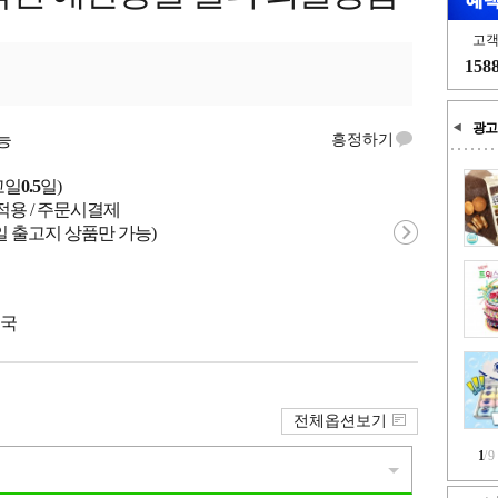
고
158
광고
능
흥정하기
고일
0.5
일)
적용 / 주문시결제
일 출고지 상품만 가능)
중국
전체옵션보기
1
/
9