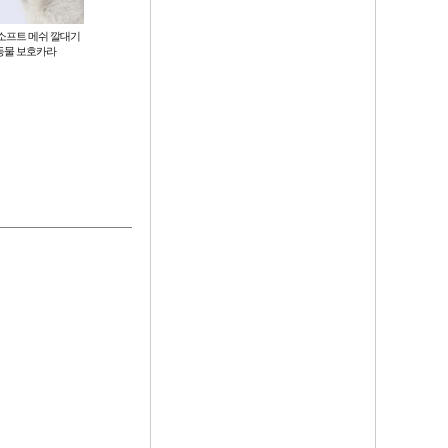
소프트 메쉬 깔대기
넥스포 배변패드 애견 배변패드 강
반려견 쿨매트 강아지 고양이 애견
동물 보호카라
아지패드 애견패드
반려동물 쿨방석
6,000
6,300
원
원