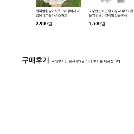
아지옷 애견의류 강아
한국발송 강아지옷도매 강아지 여
소중한 반려견 털 키링 제작DIY 만
티셔츠 강아지옷세일 메
름옷 해피플라워 스커트
들기 영원히 간직할 선물 키링
2,900
1,500
원
원
구매후기
구매후기는 최근 6개월 이내 후기를 제공합니다