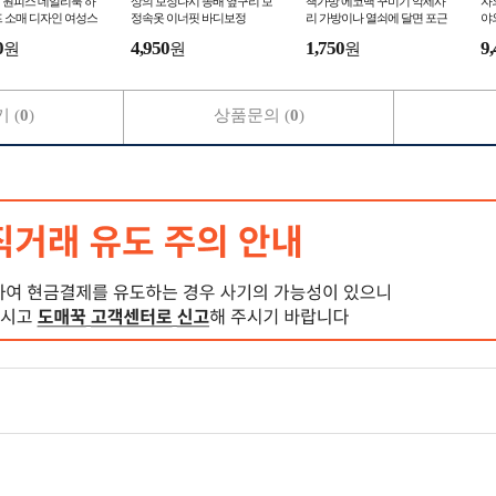
 원피스 데일리룩 하
상의 보정나시 똥배 옆구리 보
책가방 에코백 꾸미기 악세사
자
 소매 디자인 여성스
정속옷 이너핏 바디보정
리 가방이나 열쇠에 달면 포근
야
리여리한 드레스
한 분위기를 더해주는 카피바
버
0
4,950
1,750
9,
원
원
원
라 키링
조
 (
0
)
상품문의 (
0
)