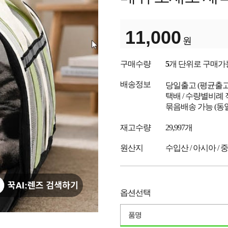
11,000
원
구매수량
5
개 단위로 구매가
배송정보
당일출고
(평균출
택배 / 수량별비례 
묶음배송 가능 (동
재고수량
29,997개
원산지
수입산 / 아시아 / 
옵션선택
품명