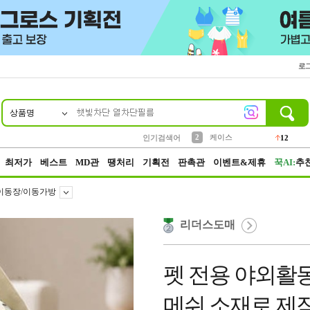
로
상품명
10
1
4
5
6
7
8
9
파우치
등산
벨트
실리콘
양말
모자
양산
여성패션
152
395
555
12
1
1
5
3
2
케이스
인기검색어
12
3
생수
454
최저가
베스트
MD관
땡처리
기획전
판촉관
이벤트&제휴
꾹AI:
추
이동장/이동가방
리더스도매
펫 전용 야외활
메쉬 소재로 제