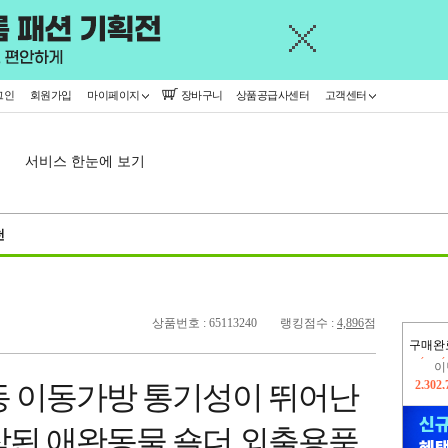
그인
회원가입
마이페이지
장바구니
상품공급사센터
고객센터
서비스 한눈에 보기
천
상품번호 : 65113240
랭킹점수 :
4,896
점
구매완
이
2,302
동 이동가방 통기성이 뛰어난
지
2,326
작된 애완동물 숄더 외출용품