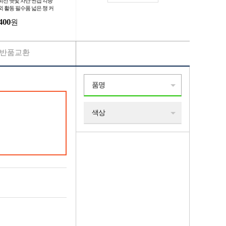
외선 햇빛 차단 썬캡 각종
외 활동 필수품 넓은 챙 커
 모자 사계절 사용 사이즈
400
원
절 가능
반품교환
품명
색상