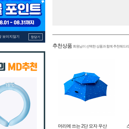
창 보이지않기
창닫기
추천상품
회원님이 선택한 상품과 함께 추천해드리
머리에 쓰는 2단 모자 우산