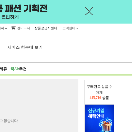
이지
장바구니
상품공급사센터
고객센터
서비스 한눈에 보기
제휴
꾹AI:
추천
구매완료 상품수
어제
445,716
상품
오늘(현재)
161,550
상품
수 없습니다