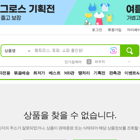
로그인
회원가입
마이페
상품명
10
1
4
5
6
7
8
9
키링
미니
말랑이
선풍기
가방
양말
짱구
텀블러
23
2
1
1
7
3
2
파우치
인기검색어
3
모자
자전용
묶음배송
최저가
베스트
MD관
땡처리
기획전
판촉관
이벤트&
상품을 찾을 수 없습니다.
이지의 주소가 잘못되었거나, 상품이 판매종료 또는 삭제되어 해당 상품정보를 조회할 