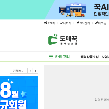
|
|
|
도매매
나까마
교육센터
에그돔
카테고리
해외상품소싱
사업
전체보기
입력된 페