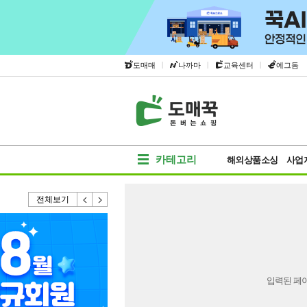
|
|
|
도매매
나까마
교육센터
에그돔
카테고리
해외상품소싱
사업
전체보기
입력된 페