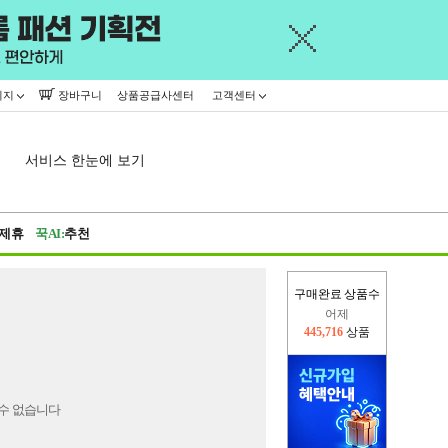
이지
장바구니
상품공급사센터
고객센터
서비스 한눈에 보기
제휴
꾹AI:
추천
구매완료 상품수
어제
445,716
상품
오늘(현재)
307,420
상품
수 없습니다