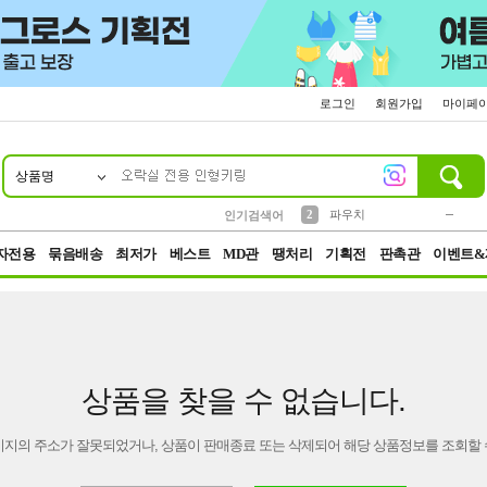
로그인
회원가입
마이페
상품명
10
1
4
5
6
7
8
9
키링
미니
말랑이
선풍기
가방
양말
짱구
텀블러
23
2
1
1
7
3
2
파우치
인기검색어
3
모자
자전용
묶음배송
최저가
베스트
MD관
땡처리
기획전
판촉관
이벤트&
상품을 찾을 수 없습니다.
이지의 주소가 잘못되었거나, 상품이 판매종료 또는 삭제되어 해당 상품정보를 조회할 