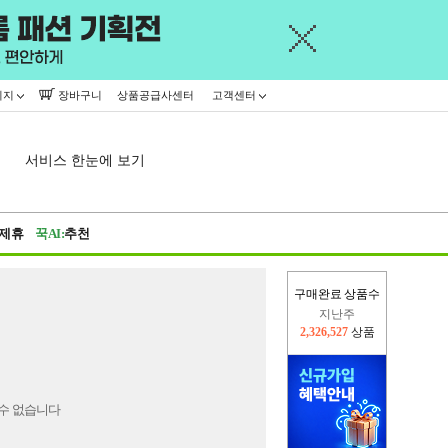
이지
장바구니
상품공급사센터
고객센터
서비스 한눈에 보기
제휴
꾹AI:
추천
구매완료 상품수
지난주
2,326,527
상품
이번주
2,318,556
상품
수 없습니다