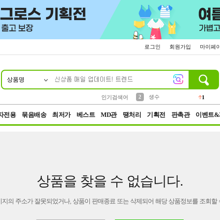
로그인
회원가입
마이페
상품명
10
1
4
5
6
7
8
9
벨트
파우치
등산
실리콘
양말
여성패션
장갑
led
4
3
1
2
4
1
2
생수
인기검색어
1
3
케이스
1
자전용
묶음배송
최저가
베스트
MD관
땡처리
기획전
판촉관
이벤트&
상품을 찾을 수 없습니다.
이지의 주소가 잘못되었거나, 상품이 판매종료 또는 삭제되어 해당 상품정보를 조회할 