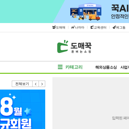
|
|
|
도매매
나까마
교육센터
에그돔
카테고리
해외상품소싱
사업
전체보기
입력된 페