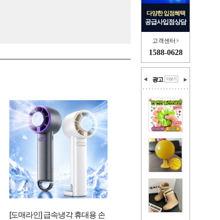
다양한 입점혜택
공급사입점상담
고객센터
1588-0628
광고
[도매라인] 급속냉각 휴대용 손